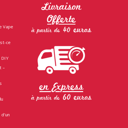
ne Vape
est-ce
e DIY
t –
s
du
 d’un