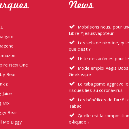
rques
News
L
Mobilisons nous, pour u
Libre #jesuisvapoteur
algam
Les sels de nicotine, qu’
azone
que c’est ?
omazon
Liste des arômes pour l
pire Nexi One
Mode emploi Aegis Boos
by Bear
Geek Vape
nkiz
Le tabagisme aggrave le
risques liés au coronavirus
 Juice
Les bénéfices de l’arrêt 
g Mix
Tabac
ggy Bear
Quelle est la composition
ll Me Biggy
e-liquide ?