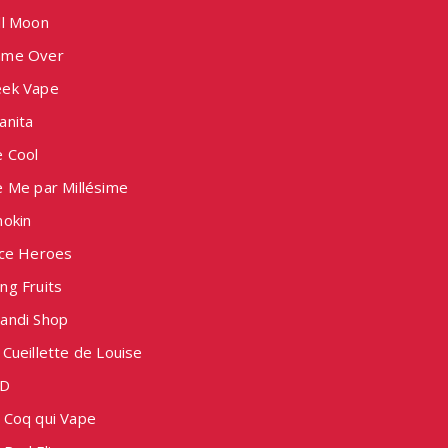
ll Moon
me Over
ek Vape
anita
e Cool
e Me par Millésime
nokin
ice Heroes
ng Fruits
andi Shop
Cueillette de Louise
D
 Coq qui Vape