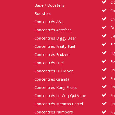
Cl
Base / Boosters
Co
Boosters
Cr
Concentrés A&L
De
Concentrés Artefact
E-l
Concentrés Biggy Bear
E.
Concentrés Fruity Fuel
Fig
Concentrés Fruizee
Fi
Concentrés Fuel
Fr
Concentrés Full Moon
Fr
Concentrés Granita
Fr
Concentrés Kung Fruits
Fr
Concentrés Le Coq Qui Vape
Concentrés Mexican Cartel
Fru
Concentrés Numbers
Fru