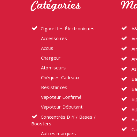
Catégories
Ma
Cigarettes Électroniques
A&
Accessoires
Am
Accus
Am
Chargeur
Ar
Atomiseurs
As
Chèques Cadeaux
Ba
Résistances
Ba
Vapoteur Confirmé
Big
Vapoteur Débutant
Bi
Concentrés DIY / Bases /
Bi
Boosters
Ca
Autres marques