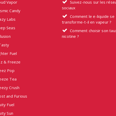
oud Vapor
Suivez-nous sur les rése
sociaux
smic Candy
Comment le e-liquide se
azy Labs
transforme-t-il en vapeur ?
ep Seas
Comment choisir son tau
lusion
nicotine ?
Tasty
hter Fuel
zz & Freeze
eez Pop
eeze Tea
eezy Crush
ost and Furious
ity Fuel
ity Sun