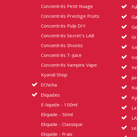
Concentrés Petit Nuage
Fu
Concentrés Prestige Fruits
Ga
Concentrés Pulp DIY
Ge
Concentrés Secret's LAB
Gr
Concentrés Shootiz
Ic
Concentrés T-Juice
Ic
Concentrés Vampire Vape
In
Kyandi Shop
Ju
EChicha
Ku
Eliquides
Ky
E-liquide - 100ml
La 
Eliquide - 50ml
LA
Eliquide - Classique
Le
Eliquide - Frais