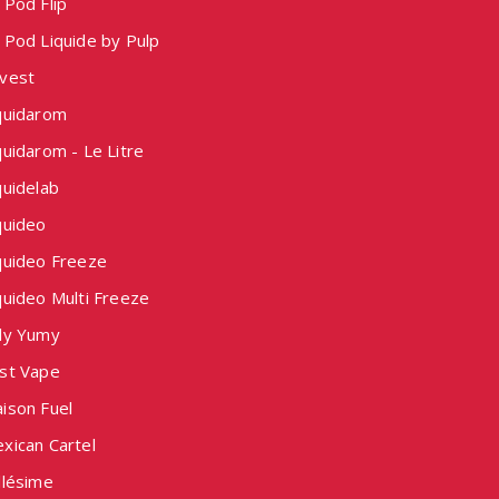
 Pod Flip
 Pod Liquide by Pulp
vest
quidarom
uidarom - Le Litre
quidelab
quideo
quideo Freeze
quideo Multi Freeze
ly Yumy
st Vape
ison Fuel
xican Cartel
llésime