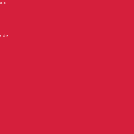
aux
x de