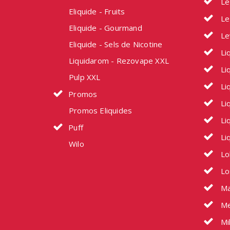
Le
Eliquide - Fruits
Le
Eliquide - Gourmand
Le
Eliquide - Sels de Nicotine
Li
Liquidarom - Rezovape XXL
Liq
Pulp XXL
Li
Promos
Li
Promos Eliquides
Li
Puff
Li
Wilo
Lo
Lo
Ma
Me
Mi