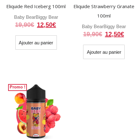
Eliquide Red Iceberg 100ml
Eliquide Strawberry Granate
100ml
Baby Bear
Biggy Bear
Le
Le
19,90
€
12,50
€
Baby Bear
Biggy Bear
prix
prix
Le
Le
19,90
€
12,50
€
initial
actuel
prix
prix
Ajouter au panier
était :
est :
initial
actue
Ajouter au panier
19,90€.
12,50€.
était :
est :
19,90€.
12,50
Promo !