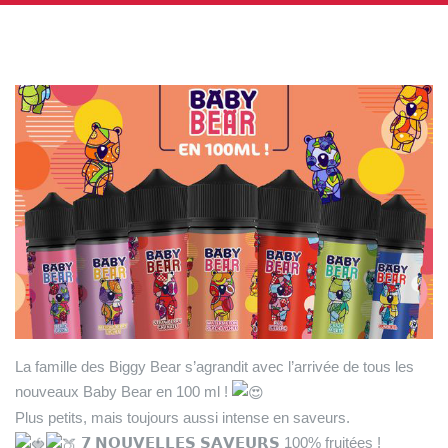
La famille des Biggy Bear s’agrandit avec l’arrivée de tous les
nouveaux Baby Bear en 100 ml !
Plus petits, mais toujours aussi intense en saveurs.
𝟳 𝗡𝗢𝗨𝗩𝗘𝗟𝗟𝗘𝗦 𝗦𝗔𝗩𝗘𝗨𝗥𝗦 100% fruitées !