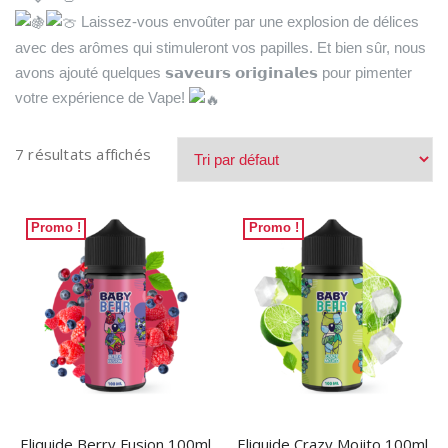
Laissez-vous envoûter par une explosion de délices
avec des arômes qui stimuleront vos papilles. Et bien sûr, nous
avons ajouté quelques 𝘀𝗮𝘃𝗲𝘂𝗿𝘀 𝗼𝗿𝗶𝗴𝗶𝗻𝗮𝗹𝗲𝘀 pour pimenter
votre expérience de Vape!
7 résultats affichés
Promo !
Promo !
Eliquide Berry Fusion 100ml
Eliquide Crazy Mojito 100ml