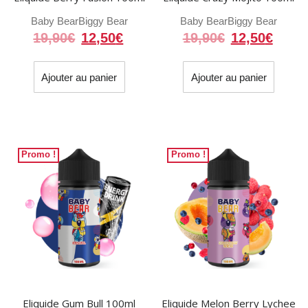
Baby Bear
Biggy Bear
Baby Bear
Biggy Bear
Le
Le
Le
Le
19,90
€
12,50
€
19,90
€
12,50
€
prix
prix
prix
prix
initial
actuel
initial
actue
Ajouter au panier
Ajouter au panier
était :
est :
était :
est :
19,90€.
12,50€.
19,90€.
12,50
Promo !
Promo !
Eliquide Gum Bull 100ml
Eliquide Melon Berry Lychee