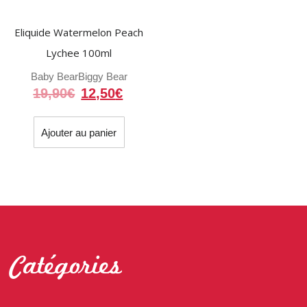
Eliquide Watermelon Peach
Lychee 100ml
Baby Bear
Biggy Bear
Le
Le
19,90
€
12,50
€
prix
prix
initial
actuel
Ajouter au panier
était :
est :
19,90€.
12,50€.
Catégories