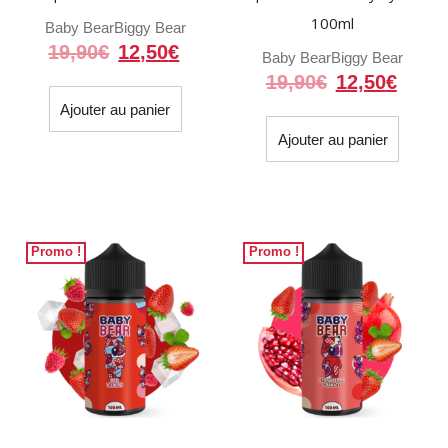
100ml
Baby Bear
Biggy Bear
Le
Le
19,90
€
12,50
€
Baby Bear
Biggy Bear
prix
prix
Le
Le
19,90
€
12,50
€
initial
actuel
prix
prix
Ajouter au panier
était :
est :
initial
actue
Ajouter au panier
19,90€.
12,50€.
était :
est :
19,90€.
12,50
Promo !
Promo !