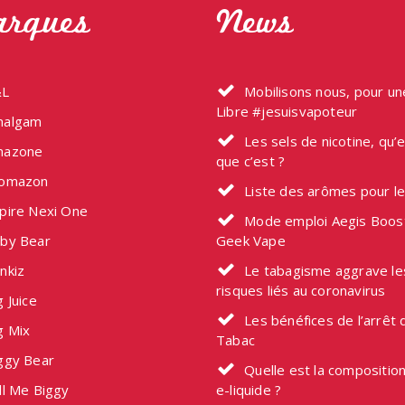
rques
News
L
Mobilisons nous, pour u
Libre #jesuisvapoteur
algam
Les sels de nicotine, qu’
azone
que c’est ?
omazon
Liste des arômes pour l
pire Nexi One
Mode emploi Aegis Boos
by Bear
Geek Vape
nkiz
Le tabagisme aggrave le
risques liés au coronavirus
 Juice
Les bénéfices de l’arrêt 
g Mix
Tabac
ggy Bear
Quelle est la composition
ll Me Biggy
e-liquide ?