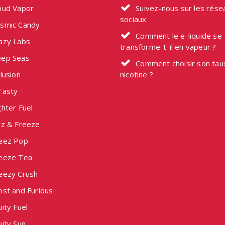
oud Vapor
Suivez-nous sur les rése
sociaux
smic Candy
Comment le e-liquide se
azy Labs
transforme-t-il en vapeur ?
ep Seas
Comment choisir son tau
lusion
nicotine ?
Tasty
hter Fuel
zz & Freeze
eez Pop
eeze Tea
eezy Crush
ost and Furious
ity Fuel
ity Sun