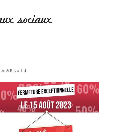
aux sociaux
pe & Rezocbd