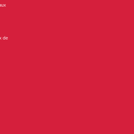
aux
x de