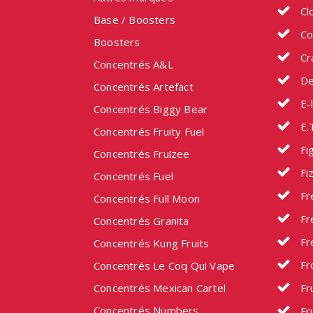
Cl
Base / Boosters
Co
Boosters
Cr
Concentrés A&L
De
Concentrés Artefact
E-l
Concentrés Biggy Bear
E.
Concentrés Fruity Fuel
Fig
Concentrés Fruizee
Fi
Concentrés Fuel
Fr
Concentrés Full Moon
Fr
Concentrés Granita
Fr
Concentrés Kung Fruits
Fr
Concentrés Le Coq Qui Vape
Concentrés Mexican Cartel
Fru
Concentrés Numbers
Fru