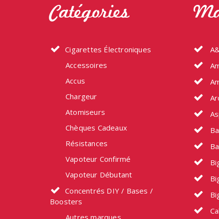
Catégories
Ma
Cigarettes Électroniques
A&
Accessoires
Am
Accus
Am
Chargeur
Ar
Atomiseurs
As
Chèques Cadeaux
Ba
Résistances
Ba
Vapoteur Confirmé
Big
Vapoteur Débutant
Bi
Concentrés DIY / Bases /
Bi
Boosters
Ca
Autres marques