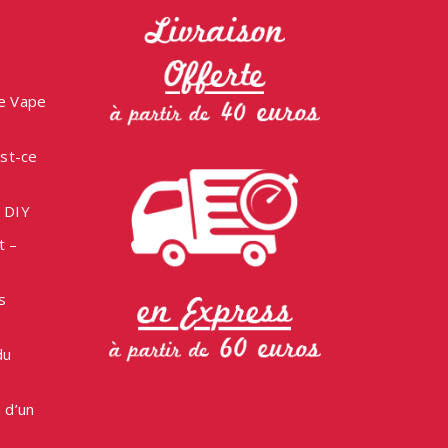
ne Vape
est-ce
e DIY
t –
s
du
 d’un