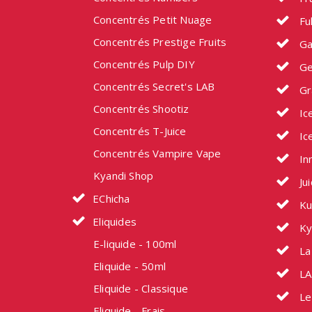
Concentrés Petit Nuage
Fu
Concentrés Prestige Fruits
Ga
Concentrés Pulp DIY
Ge
Concentrés Secret's LAB
Gr
Concentrés Shootiz
Ic
Concentrés T-Juice
Ic
Concentrés Vampire Vape
In
Kyandi Shop
Ju
EChicha
Ku
Eliquides
Ky
E-liquide - 100ml
La 
Eliquide - 50ml
LA
Eliquide - Classique
Le
Eliquide - Frais