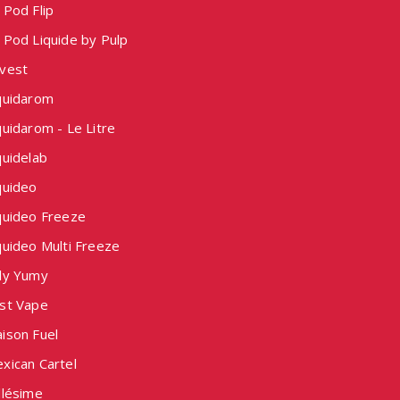
 Pod Flip
 Pod Liquide by Pulp
vest
quidarom
uidarom - Le Litre
quidelab
quideo
quideo Freeze
quideo Multi Freeze
ly Yumy
st Vape
ison Fuel
xican Cartel
llésime