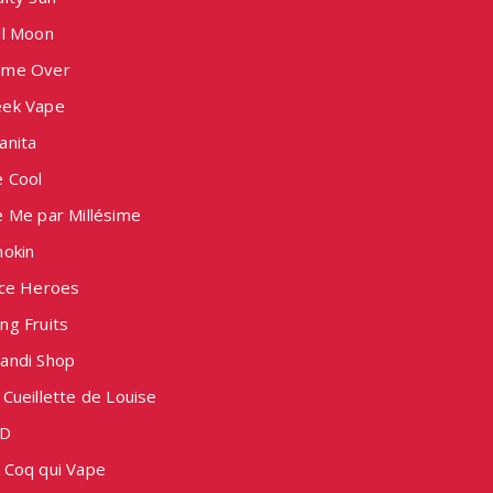
ll Moon
me Over
ek Vape
anita
e Cool
e Me par Millésime
nokin
ice Heroes
ng Fruits
andi Shop
Cueillette de Louise
D
 Coq qui Vape