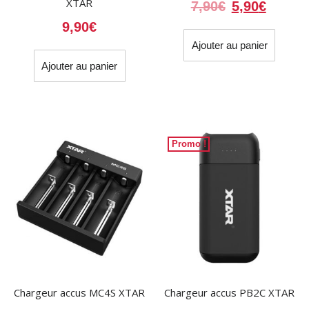
XTAR
Le
Le
7,90
€
5,90
€
prix
prix
9,90
€
initial
actuel
Ajouter au panier
était :
est :
Ajouter au panier
7,90€.
5,90€.
Promo !
Chargeur accus MC4S XTAR
Chargeur accus PB2C XTAR