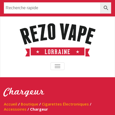
TOGGLE NAVIGATION
Chargeur
Accueil
/
Boutique
/
Cigarettes Électroniques
/
Accessoires
/
Chargeur