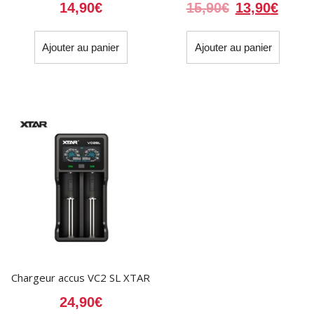
Le
Le
14,90
€
15,90
€
13,90
€
prix
prix
initial
actue
Ajouter au panier
Ajouter au panier
était :
est :
15,90€.
13,90
Chargeur accus VC2 SL XTAR
24,90
€