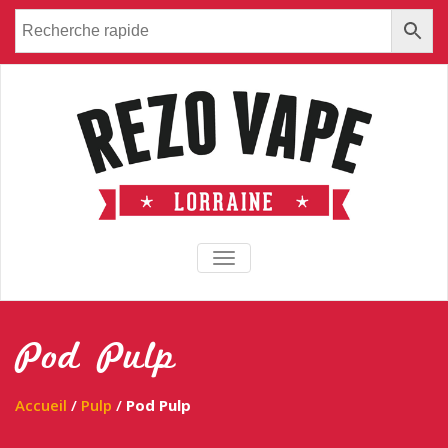
TOGGLE NAVIGATION
Pod Pulp
Accueil
/
Pulp
/
Pod Pulp