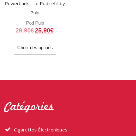
Powerbank – Le Pod refill by
Pulp
Pod Pulp
29,90
€
25,90
€
Ce
Choix des options
produit
a
plusieurs
variations.
Les
options
peuvent
Catégories
être
choisies
sur
la
Cigarettes Électroniques
page