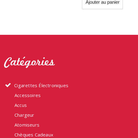
Ajouter au panier
19,90€.
17,90€.
était :
est :
19,90€.
17,90
Catégories
Cigarettes Électroniques
Accessoires
Accus
Chargeur
Atomiseurs
Chèques Cadeaux