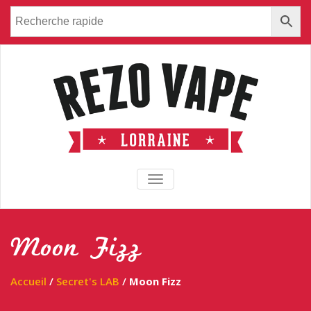
TOGGLE NAVIGATION
Moon Fizz
Accueil
/
Secret's LAB
/
Moon Fizz