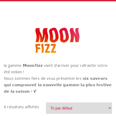
la gamme 𝗠𝗼𝗼𝗻𝗳𝗶𝘇𝘇 vient d’arriver pour rafraichir votre
été indien !
Nous sommes fiers de vous présenter les 𝘀𝗶𝘅 𝘀𝗮𝘃𝗲𝘂𝗿𝘀
𝗾𝘂𝗶 𝗰𝗼𝗺𝗽𝗼𝘀𝗲𝗻𝘁 𝗹𝗮 𝗻𝗼𝘂𝘃𝗲𝗹𝗹𝗲 𝗴𝗮𝗺𝗺𝗲 𝗹𝗮 𝗽𝗹𝘂𝘀 𝗳𝗲𝘀𝘁𝗶𝘃𝗲
𝗱𝗲 𝗹𝗮 𝘀𝗮𝗶𝘀𝗼𝗻 ! 🍹
6 résultats affichés