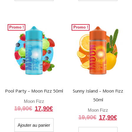
19,90€.
17,90€.
19,90€.
17,90
Promo !
Promo !
Pool Party – Moon Fizz 50ml
Sunny Island – Moon Fizz
50ml
Moon Fizz
Le
Le
19,90
€
17,90
€
Moon Fizz
prix
prix
Le
Le
19,90
€
17,90
€
initial
actuel
prix
prix
Ajouter au panier
était :
est :
initial
actue