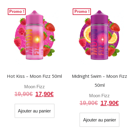
Promo !
Promo !
Hot Kiss – Moon Fizz 50ml
Midnight Swim – Moon Fizz
50ml
Moon Fizz
Le
Le
19,90
€
17,90
€
Moon Fizz
prix
prix
Le
Le
19,90
€
17,90
€
initial
actuel
prix
prix
Ajouter au panier
était :
est :
initial
actue
Ajouter au panier
19,90€.
17,90€.
était :
est :
19,90€.
17,90