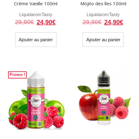
Crème Vanille 100ml
Mojito des îles 100ml
Liquidarom
Tasty
Liquidarom
Tasty
Le
Le
Le
Le
29,90
€
24,90
€
29,90
€
24,90
€
prix
prix
prix
prix
initial
actuel
initial
actue
Ajouter au panier
Ajouter au panier
était :
est :
était :
est :
29,90€.
24,90€.
29,90€.
24,90
Promo !