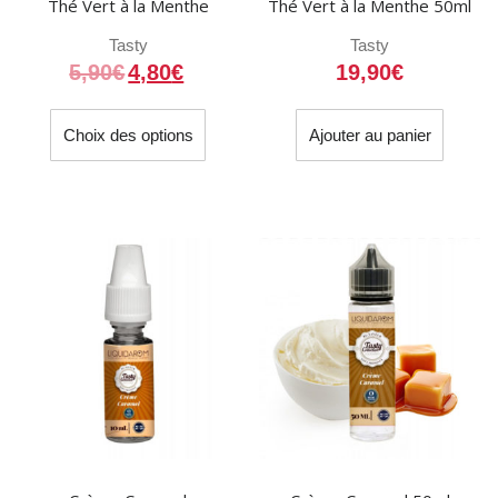
Thé Vert à la Menthe
Thé Vert à la Menthe 50ml
Tasty
Tasty
5,90
€
4,80
€
19,90
€
Ce
Choix des options
Ajouter au panier
produit
a
plusieurs
variations.
Les
options
peuvent
être
choisies
sur
la
page
du