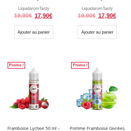
Liquidarom
Tasty
Liquidarom
Tasty
Le
Le
Le
Le
19,90
€
17,90
€
19,90
€
17,90
€
prix
prix
prix
prix
initial
actuel
initial
actue
Ajouter au panier
Ajouter au panier
était :
est :
était :
est :
19,90€.
17,90€.
19,90€.
17,90
Promo !
Promo !
Framboise Lychee 50 ml –
Pomme Framboise Givrées