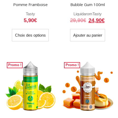
Pomme Framboise
Bubble Gum 100ml
Tasty
Liquidarom
Tasty
Le
Le
5,90
€
29,90
€
24,90
€
prix
prix
Ce
initial
actue
Choix des options
Ajouter au panier
produit
était :
est :
a
29,90€.
24,90
plusieurs
variations.
Les
Promo !
Promo !
options
peuvent
être
choisies
sur
la
page
du