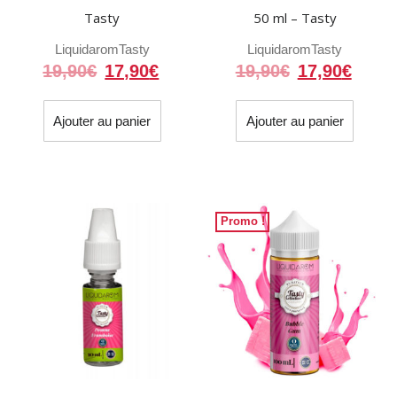
Tasty
50 ml – Tasty
Liquidarom
Tasty
Liquidarom
Tasty
Le
Le
Le
Le
19,90
€
17,90
€
19,90
€
17,90
€
prix
prix
prix
prix
initial
actuel
initial
actue
Ajouter au panier
Ajouter au panier
était :
est :
était :
est :
19,90€.
17,90€.
19,90€.
17,90
Promo !