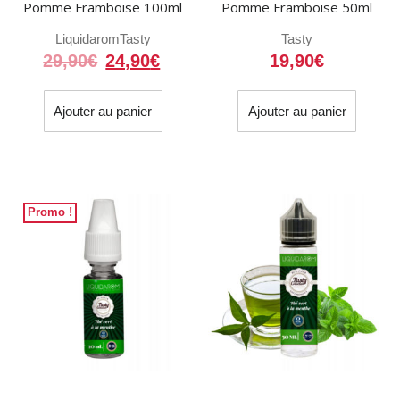
Pomme Framboise 100ml
Pomme Framboise 50ml
Liquidarom
Tasty
Tasty
Le
Le
29,90
€
24,90
€
19,90
€
prix
prix
initial
actuel
Ajouter au panier
Ajouter au panier
était :
est :
29,90€.
24,90€.
Promo !