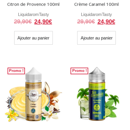
Citron de Provence 100ml
Crème Caramel 100ml
produit
Liquidarom
Tasty
Liquidarom
Tasty
Le
Le
Le
Le
29,90
€
24,90
€
29,90
€
24,90
€
prix
prix
prix
prix
initial
actuel
initial
actue
Ajouter au panier
Ajouter au panier
était :
est :
était :
est :
29,90€.
24,90€.
29,90€.
24,90
Promo !
Promo !