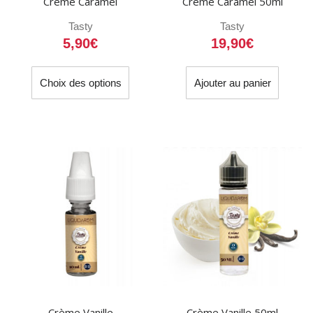
Crème Caramel
Crème Caramel 50ml
produit
Tasty
Tasty
5,90
€
19,90
€
Ce
Choix des options
Ajouter au panier
produit
a
plusieurs
variations.
Les
options
peuvent
être
choisies
sur
la
page
du
Crème Vanille
Crème Vanille 50ml
produit