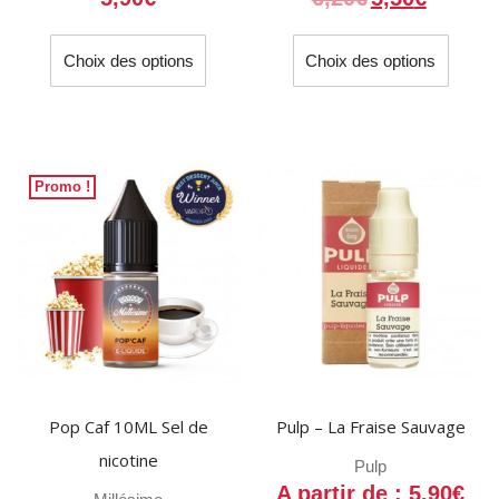
Ce
Ce
Choix des options
Choix des options
produit
produit
a
a
plusieurs
plusieu
variations.
variati
Les
Les
Promo !
options
option
peuvent
peuven
être
être
choisies
choisi
sur
sur
la
la
page
page
du
du
Pop Caf 10ML Sel de
Pulp – La Fraise Sauvage
produit
produit
nicotine
Pulp
A partir de :
5,90
€