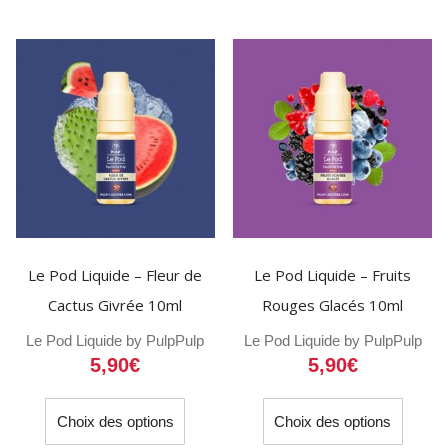
Les
variati
options
Les
peuvent
option
être
peuven
choisies
être
sur
choisi
la
sur
page
la
du
page
produit
du
Le Pod Liquide – Fleur de
Le Pod Liquide – Fruits
produit
Cactus Givrée 10ml
Rouges Glacés 10ml
Le Pod Liquide by Pulp
Pulp
Le Pod Liquide by Pulp
Pulp
5,90
€
5,90
€
Ce
Ce
Choix des options
Choix des options
produit
produit