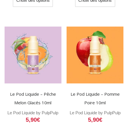
Choix des options
Choix des options
produit
produit
a
a
plusieurs
plusieu
variations.
variati
Les
Les
options
option
peuvent
peuven
être
être
choisies
choisi
sur
sur
la
la
page
page
du
du
Le Pod Liquide – Pêche
Le Pod Liquide – Pomme
produit
produit
Melon Glacés 10ml
Poire 10ml
Le Pod Liquide by Pulp
Pulp
Le Pod Liquide by Pulp
Pulp
5,90
€
5,90
€