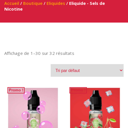
Accueil
/
Boutique
/
Eliquides
/
Eliquide - Sels de
Nicotine
Affichage de 1–30 sur 32 résultats
Promo !
Promo !