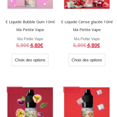
E Liquide Bubble Gum 10ml
E Liquide Cerise glacée 10ml
Ma Petite Vape
Ma Petite Vape
Ma Petite Vape
Ma Petite Vape
5,90
€
4,80
€
5,90
€
4,80
€
Ce
Ce
Choix des options
Choix des options
produit
produit
a
a
plusieurs
plusieu
variations.
variati
Les
Les
Promo !
Promo !
options
option
peuvent
peuven
être
être
choisies
choisi