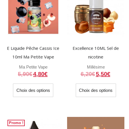
choisi
être
sur
choisies
la
sur
page
la
du
page
produit
du
E Liquide Pêche Cassis Ice
Excellence 10ML Sel de
produit
10ml Ma Petite Vape
nicotine
Ma Petite Vape
Millésime
5,90
€
4,80
€
6,20
€
5,50
€
Ce
Ce
Choix des options
Choix des options
produit
produit
a
a
plusieurs
plusieu
variations.
variati
Les
Les
Promo !
options
option