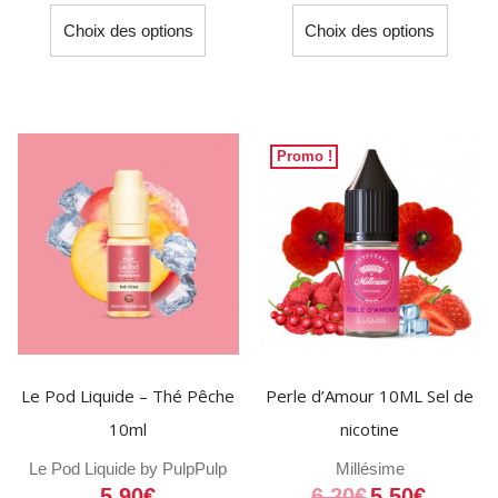
Ce
Ce
Choix des options
Choix des options
produit
produit
a
a
plusieurs
plusieu
variations.
variati
Les
Les
Promo !
options
option
peuvent
peuven
être
être
choisies
choisi
sur
sur
la
la
page
page
du
du
Le Pod Liquide – Thé Pêche
Perle d’Amour 10ML Sel de
produit
produit
10ml
nicotine
Le Pod Liquide by Pulp
Pulp
Millésime
5,90
€
6,20
€
5,50
€