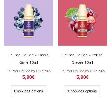
options
option
peuvent
peuven
être
être
choisies
choisi
sur
sur
la
la
page
page
du
du
Le Pod Liquide – Cassis
Le Pod Liquide – Cerise
produit
produit
Givré 10ml
Glacée 10ml
Le Pod Liquide by Pulp
Pulp
Le Pod Liquide by Pulp
Pulp
5,90
€
5,90
€
Ce
Ce
Choix des options
Choix des options
produit
produit
a
a
plusieurs
plusieu
variations.
variati