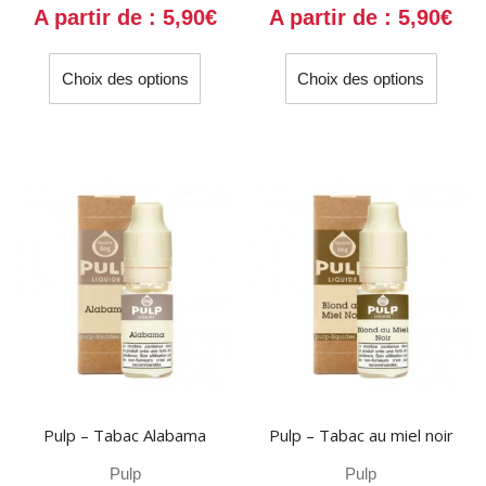
A partir de :
5,90
€
A partir de :
5,90
€
Ce
Ce
Choix des options
Choix des options
produit
produit
a
a
plusieurs
plusieu
variations.
variati
Les
Les
options
option
peuvent
peuven
être
être
choisies
choisi
sur
sur
la
la
page
page
du
du
Pulp – Tabac Alabama
Pulp – Tabac au miel noir
produit
produit
Pulp
Pulp