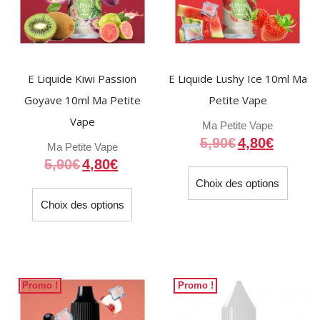
sur
sur
la
la
page
page
du
du
E Liquide Kiwi Passion
E Liquide Lushy Ice 10ml Ma
produit
produit
Goyave 10ml Ma Petite
Petite Vape
Vape
Ma Petite Vape
5,90
€
4,80
€
Ma Petite Vape
5,90
€
4,80
€
Ce
Choix des options
produit
Ce
a
Choix des options
produit
plusieu
a
variati
plusieurs
Les
variations.
option
Les
Promo !
Promo !
peuven
options
être
peuvent