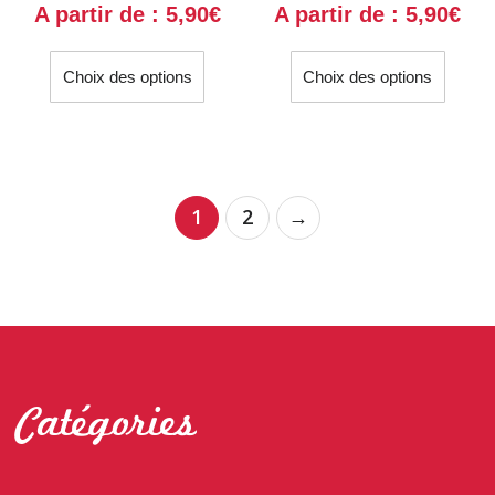
A partir de :
5,90
€
A partir de :
5,90
€
Ce
Ce
Choix des options
Choix des options
produit
produit
a
a
plusieurs
plusieu
variations.
variati
Les
Les
1
2
→
options
option
peuvent
peuven
être
être
choisies
choisi
sur
sur
la
la
page
page
Catégories
du
du
produit
produit