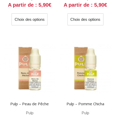
A partir de :
5,90
€
A partir de :
5,90
€
Ce
Ce
Choix des options
Choix des options
produit
produit
a
a
plusieurs
plusieu
variations.
variati
Les
Les
options
option
peuvent
peuven
être
être
choisies
choisi
sur
sur
la
la
page
page
du
du
Pulp – Peau de Pêche
Pulp – Pomme Chicha
produit
produit
Pulp
Pulp