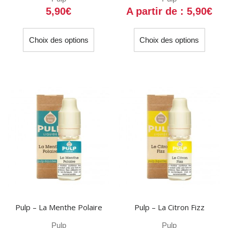
5,90
€
A partir de :
5,90
€
Ce
Ce
Choix des options
Choix des options
produit
produit
a
a
plusieurs
plusieu
variations.
variati
Les
Les
options
option
peuvent
peuven
être
être
choisies
choisi
sur
sur
la
la
page
page
du
du
Pulp – La Menthe Polaire
Pulp – La Citron Fizz
produit
produit
Pulp
Pulp