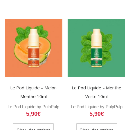
a
a
plusieurs
plusieu
variations.
variati
Les
Les
options
option
peuvent
peuven
être
être
choisies
choisi
sur
sur
la
la
page
page
du
du
Le Pod Liquide – Melon
Le Pod Liquide – Menthe
produit
produit
Menthe 10ml
Verte 10ml
Le Pod Liquide by Pulp
Pulp
Le Pod Liquide by Pulp
Pulp
5,90
€
5,90
€
Ce
Ce