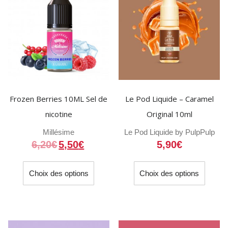
peuvent
peuven
être
être
choisies
choisi
sur
sur
la
la
page
page
du
du
Frozen Berries 10ML Sel de
Le Pod Liquide – Caramel
produit
produit
nicotine
Original 10ml
Millésime
Le Pod Liquide by Pulp
Pulp
6,20
€
5,50
€
5,90
€
Ce
Ce
Choix des options
Choix des options
produit
produit
a
a
plusieurs
plusieu
variations.
variati
Les
Les