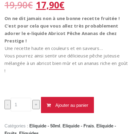
Le
Le
19,90
€
17,90
€
prix
prix
initial
actuel
On ne dit jamais non à une bonne recette fruitée !
était :
est :
C’est pour cela que vous allez très probablement
19,90€.
17,90€.
adorer le e-liquide Abricot Pêche Ananas de chez
Prestige !
Une recette haute en couleurs et en saveurs…
Vous pourrez ainsi sentir une délicieuse pêche juteuse
mélangée à un abricot bien mûr et un ananas riche en goût
!
quantité
-
+
Ajouter au panier
de
Prestige
Abricot
Catégories :
Eliquide - 50ml
,
Eliquide - Frais
,
Eliquide -
Pêche
Fruits
,
Eliquides