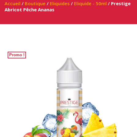
Accueil
/
Boutique
/
Eliquides
/
Eliquide - 50ml
/
Prestige
Abricot Pêche Ananas
Promo !