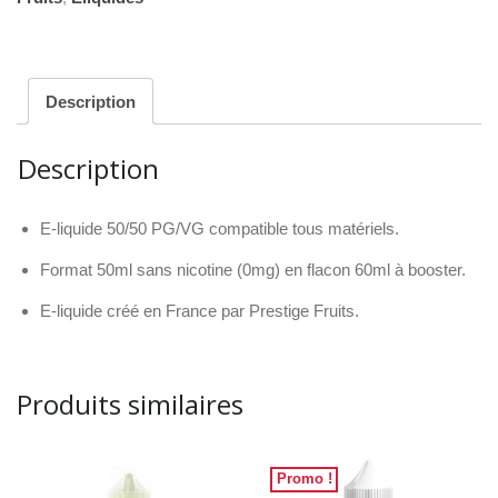
Ananas
Description
Description
E-liquide 50/50 PG/VG compatible tous matériels.
Format 50ml sans nicotine (0mg) en flacon 60ml à booster.
E-liquide créé en France par Prestige Fruits.
Produits similaires
Promo !