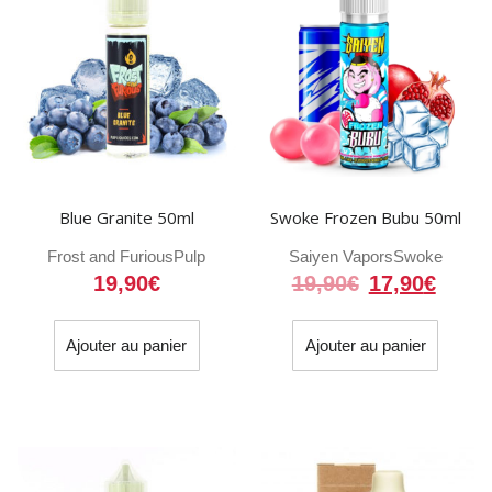
Blue Granite 50ml
Swoke Frozen Bubu 50ml
Frost and Furious
Pulp
Saiyen Vapors
Swoke
Le
Le
19,90
€
19,90
€
17,90
€
prix
prix
initial
actue
Ajouter au panier
Ajouter au panier
était :
est :
19,90€.
17,90