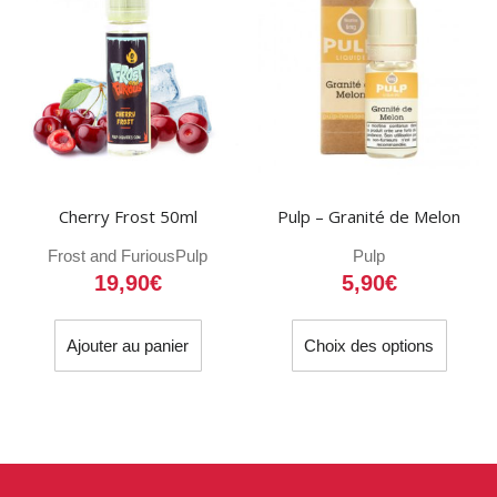
Cherry Frost 50ml
Pulp – Granité de Melon
Frost and Furious
Pulp
Pulp
19,90
€
5,90
€
Ce
Ajouter au panier
Choix des options
produit
a
plusieu
variati
Les
option