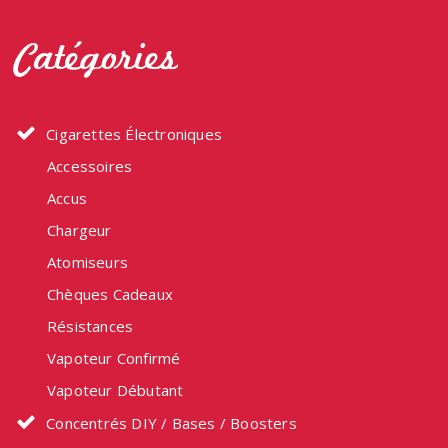
peuven
Catégories
être
choisi
sur
la
Cigarettes Électroniques
page
Accessoires
du
produit
Accus
Chargeur
Atomiseurs
Chèques Cadeaux
Résistances
Vapoteur Confirmé
Vapoteur Débutant
Concentrés DIY / Bases / Boosters