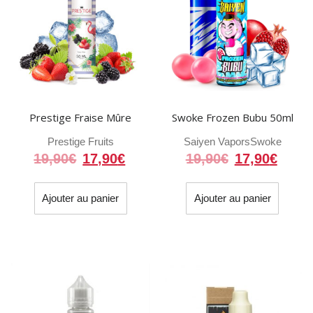
Prestige Fraise Mûre
Swoke Frozen Bubu 50ml
Prestige Fruits
Saiyen Vapors
Swoke
Le
Le
Le
Le
19,90
€
17,90
€
19,90
€
17,90
€
prix
prix
prix
prix
initial
actuel
initial
actue
Ajouter au panier
Ajouter au panier
était :
est :
était :
est :
19,90€.
17,90€.
19,90€.
17,90