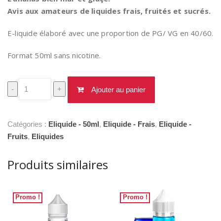
Avis aux amateurs de liquides frais, fruités et sucrés.
E-liquide élaboré avec une proportion de PG/ VG en 40/60.
Format 50ml sans nicotine.
quantité
-
+
Ajouter au panier
de
Polar
Pineapple
Catégories :
Eliquide - 50ml
,
Eliquide - Frais
,
Eliquide -
50ml
Fruits
,
Eliquides
Produits similaires
Promo !
Promo !