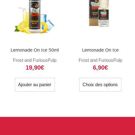
Lemonade On Ice 50ml
Lemonade On Ice
Frost and Furious
Pulp
Frost and Furious
Pulp
19,90
€
6,90
€
Ce
Ajouter au panier
Choix des options
produit
a
plusieu
variati
Les
option
peuven