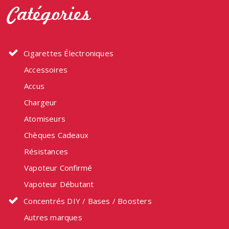
Catégories
être
choisi
sur
la
Cigarettes Électroniques
page
Accessoires
du
produit
Accus
Chargeur
Atomiseurs
Chèques Cadeaux
Résistances
Vapoteur Confirmé
Vapoteur Débutant
Concentrés DIY / Bases / Boosters
Autres marques