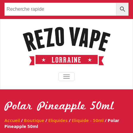
TOGGLE NAVIGATION
Polar Pineapple 50ml
Accueil
/
Boutique
/
Eliquides
/
Eliquide - 50ml
/
Polar
Pineapple 50ml