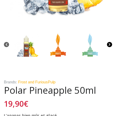
Brands:
Frost and Furious
Pulp
Polar Pineapple 50ml
19,90
€
L’ananas bien mûr et glaçé.