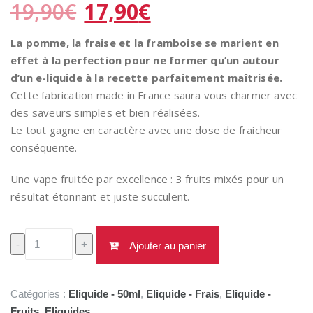
Le
Le
19,90
€
17,90
€
prix
prix
initial
actuel
La pomme, la fraise et la framboise se marient en
était :
est :
effet à la perfection pour ne former qu’un autour
19,90€.
17,90€.
d’un e-liquide à la recette parfaitement maîtrisée.
Cette fabrication made in France saura vous charmer avec
des saveurs simples et bien réalisées.
Le tout gagne en caractère avec une dose de fraicheur
conséquente.
Une vape fruitée par excellence : 3 fruits mixés pour un
résultat étonnant et juste succulent.
quantité
-
+
Ajouter au panier
de
Prestige
Pomme
Catégories :
Eliquide - 50ml
,
Eliquide - Frais
,
Eliquide -
Fraise
Fruits
,
Eliquides