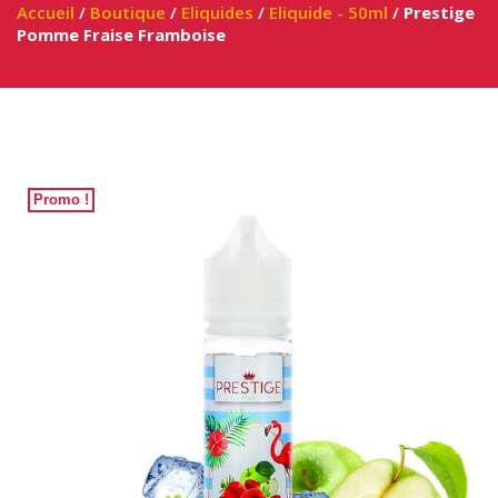
Accueil
/
Boutique
/
Eliquides
/
Eliquide - 50ml
/
Prestige
Pomme Fraise Framboise
Promo !