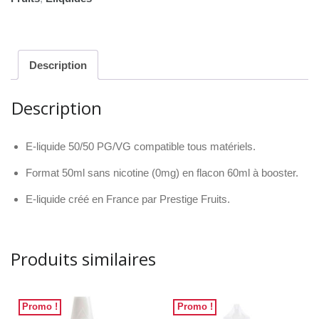
Framboise
Description
Description
E-liquide 50/50 PG/VG compatible tous matériels.
Format 50ml sans nicotine (0mg) en flacon 60ml à booster.
E-liquide créé en France par Prestige Fruits.
Produits similaires
Promo !
Promo !