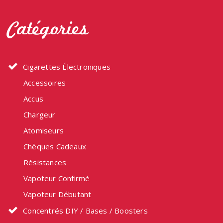
peuven
Catégories
être
choisi
sur
la
Cigarettes Électroniques
page
Accessoires
du
produit
Accus
Chargeur
Atomiseurs
Chèques Cadeaux
Résistances
Vapoteur Confirmé
Vapoteur Débutant
Concentrés DIY / Bases / Boosters