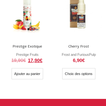
peuvent
être
choisies
sur
la
page
du
Prestige Exotique
Cherry Frost
produit
Prestige Fruits
Frost and Furious
Pulp
Le
Le
19,90
€
17,90
€
6,90
€
prix
prix
Ce
initial
actuel
Ajouter au panier
Choix des options
produit
était :
est :
a
19,90€.
17,90€.
plusieu
variati
Les
option