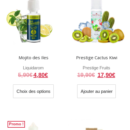
Mojito des Iles
Prestige Cactus Kiwi
Liquidarom
Prestige Fruits
Le
Le
5,90
€
4,80
€
19,90
€
17,90
€
prix
prix
Ce
initial
actue
Choix des options
Ajouter au panier
produit
était :
est :
a
19,90€.
17,90
plusieurs
variations.
Les
Promo !
options