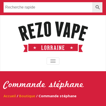
TOGGLE NAVIGATION
Commande stéphane
Accueil
/
Boutique
/
Commande stéphane