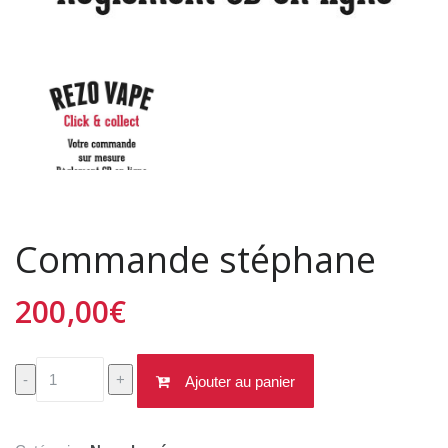
Commande stéphane
200,00
€
quantité
-
+
Ajouter au panier
de
Commande
stéphane