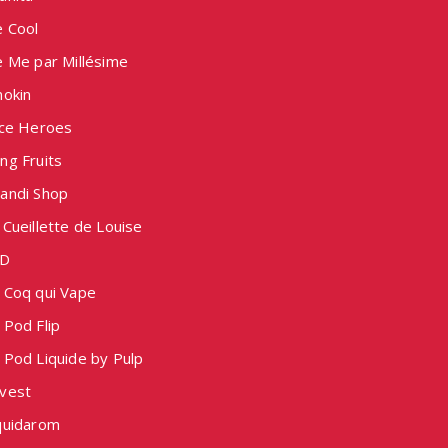
e Cool
e Me par Millésime
nokin
ice Heroes
ng Fruits
andi Shop
Cueillette de Louise
D
 Coq qui Vape
 Pod Flip
 Pod Liquide by Pulp
vest
quidarom