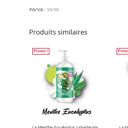
PG/VG :
50/50
Produits similaires
Promo !
Prom
La Menthe Eucalyptus Liquidarom
La N