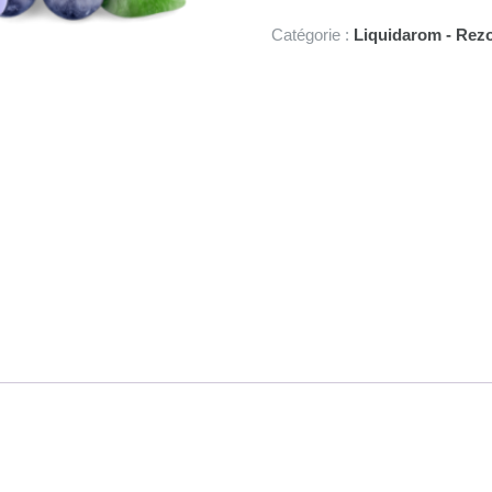
30ml
Catégorie :
Liquidarom - Rez
à
100ml