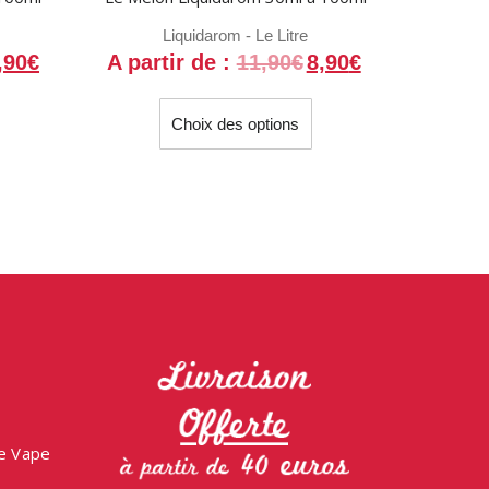
Liquidarom - Le Litre
,90
€
A partir de :
11,90
€
8,90
€
e
Ce
Choix des options
roduit
produit
a
lusieurs
plusieurs
ariations.
variations.
es
Les
ptions
options
euvent
peuvent
tre
être
hoisies
choisies
ur
sur
a
la
age
page
ne Vape
u
du
roduit
produit