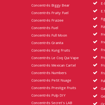
E-l
Concentrés Biggy Bear
E.
Concentrés Fruity Fuel
Fig
Concentrés Fruizee
Fi
Concentrés Fuel
Fr
Concentrés Full Moon
Fr
Concentrés Granita
Fr
Concentrés Kung Fruits
Fr
Concentrés Le Coq Qui Vape
Concentrés Mexican Cartel
Fru
Concentrés Numbers
Fru
Concentrés Petit Nuage
Fu
Concentrés Prestige Fruits
Ga
Concentrés Pulp DIY
Ge
Concentrés Secret's LAB
Gr