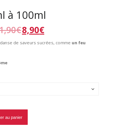
ml à 100ml
1,90
€
8,90
€
danse de saveurs sucrées, comme
un feu
rôme
ter au panier