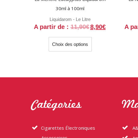
30ml à 100ml
Liquidarom - Le Litre
A partir de :
11,90
€
8,90
€
A pa
Ce
Choix des options
produit
a
plusieurs
variations.
Les
options
peuvent
être
Catégories
Ma
choisies
sur
la
Cigarettes Électroniques
A&
page
Accessoires
du