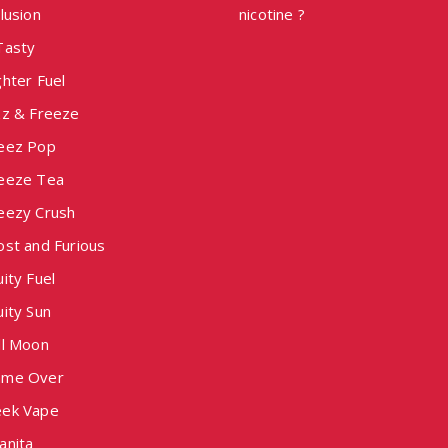
lusion
nicotine ?
Tasty
hter Fuel
zz & Freeze
eez Pop
eeze Tea
eezy Crush
ost and Furious
ity Fuel
ity Sun
ll Moon
me Over
ek Vape
anita