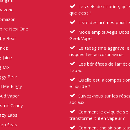
algam
Les sels de nicotine, qu’
produit
azone
que c’est ?
omazon
Liste des arômes pour l
pire Nexi One
Mode emploi Aegis Boos
by Bear
Geek Vape
nkiz
Le tabagisme aggrave le
risques liés au coronavirus
 Juice
Les bénéfices de l’arrêt 
g Mix
Tabac
ggy Bear
Quelle est la composition
ll Me Biggy
e-liquide ?
oud Vapor
Suivez-nous sur les rése
sociaux
smic Candy
Comment le e-liquide se
azy Labs
transforme-t-il en vapeur ?
ep Seas
Comment choisir son tau