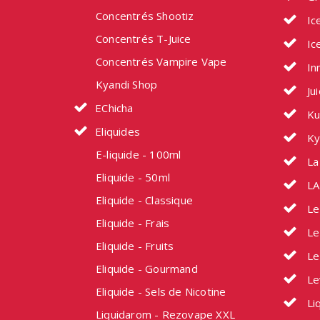
Concentrés Shootiz
Ic
Concentrés T-Juice
Ic
Concentrés Vampire Vape
In
Kyandi Shop
Ju
EChicha
Ku
Eliquides
Ky
E-liquide - 100ml
La 
Eliquide - 50ml
LA
Eliquide - Classique
Le
Eliquide - Frais
Le
Eliquide - Fruits
Le
Eliquide - Gourmand
Le
Eliquide - Sels de Nicotine
Li
Liquidarom - Rezovape XXL