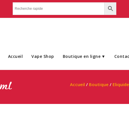
Accueil
Vape Shop
Boutique en ligne
Conta
0ml
Accueil
/
Boutique
/
Eliquid