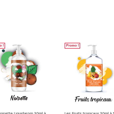
o !
Promo !
oisette Liquidarom 30ml à
Les Fruits tropicaux 30ml à