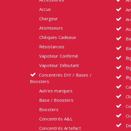
Am
produit
Accus
Am
Chargeur
Ar
Atomiseurs
As
Chèques Cadeaux
Ba
Résistances
Ba
Vapoteur Confirmé
Big
Vapoteur Débutant
Bi
Concentrés DIY / Bases /
Bi
Boosters
Ca
Autres marques
Cl
Base / Boosters
Co
Boosters
Cr
Concentrés A&L
De
Concentrés Artefact