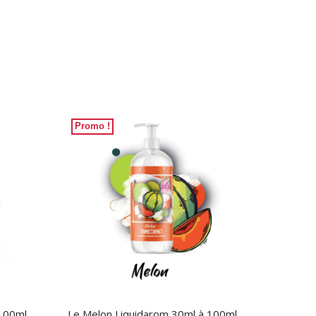
Promo !
 100ml
Le Melon Liquidarom 30ml à 100ml