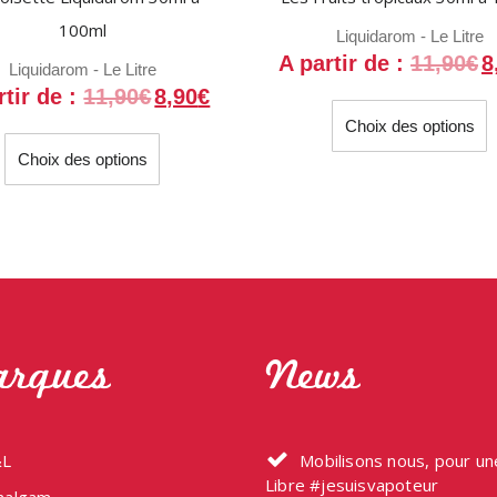
100ml
Liquidarom - Le Litre
A partir de :
11,90
€
8
Liquidarom - Le Litre
rtir de :
11,90
€
8,90
€
C
Choix des options
p
Ce
a
Choix des options
produit
p
a
v
plusieurs
L
variations.
o
Les
p
options
ê
peuvent
c
être
rques
News
s
choisies
l
sur
p
la
L
Mobilisons nous, pour u
d
page
Libre #jesuisvapoteur
p
du