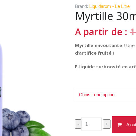
Brand:
Liquidarom - Le Litre
Myrtille 30
A partir de :
1
Myrtille envoûtante !
Une 
d’artifice fruité !
E-liquide surboosté en a
Format
quantité
-
+
Ajou
de
Myrtille