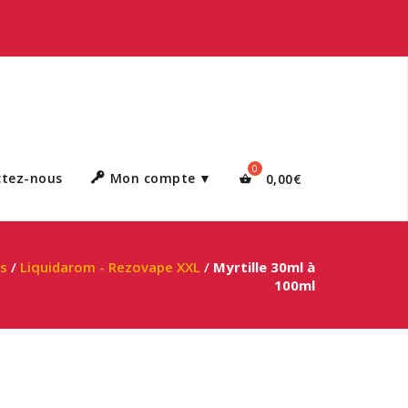
ctez-nous
Mon compte
0,00
€
es
/
Liquidarom - Rezovape XXL
/
Myrtille 30ml à
100ml