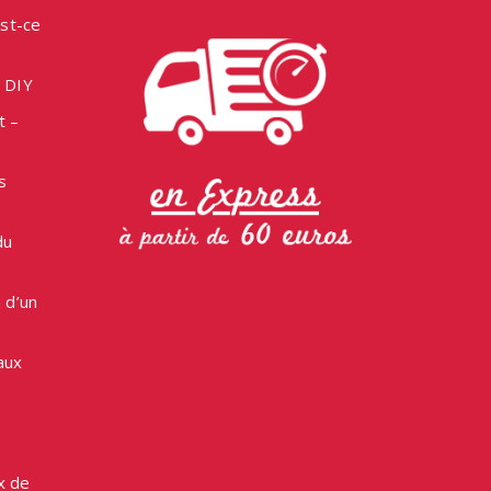
est-ce
e DIY
t –
s
du
 d’un
aux
x de