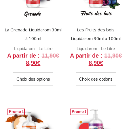
La Grenade Liquidarom 30ml
Les Fruits des bois
à 100ml
Liquidarom 30ml à 100ml
Liquidarom - Le Litre
Liquidarom - Le Litre
A partir de :
11,90
€
A partir de :
11,90
€
8,90
€
8,90
€
Ce
Ce
Choix des options
Choix des options
produit
produit
a
a
plusieurs
plusieu
variations.
variati
Les
Les
Promo !
Promo !
options
option
peuvent
peuven