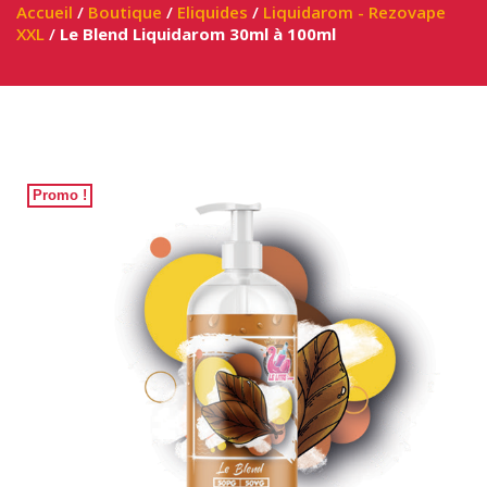
Accueil
/
Boutique
/
Eliquides
/
Liquidarom - Rezovape
XXL
/
Le Blend Liquidarom 30ml à 100ml
Promo !