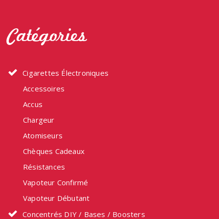
options
option
peuvent
peuven
Catégories
être
être
choisies
choisi
sur
sur
la
la
Cigarettes Électroniques
page
page
Accessoires
du
du
produit
produit
Accus
Chargeur
Atomiseurs
Chèques Cadeaux
Résistances
Vapoteur Confirmé
Vapoteur Débutant
Concentrés DIY / Bases / Boosters