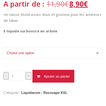
A partir de :
11,90
€
8,90
€
Un classic blond assez doux et gouteux pour les amateurs
de tabac.
E-liquide surboosté en arôme
Format
quantité
-
+
Ajouter au panier
de
Le
Blend
Catégorie :
Liquidarom - Rezovape XXL
Liquidarom
30ml