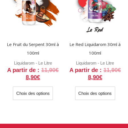
être
être
choisies
choisi
sur
sur
la
la
page
page
du
du
Le Fruit du Serpent 30ml à
Le Red Liquidarom 30ml à
produit
produit
100ml
100ml
Liquidarom - Le Litre
Liquidarom - Le Litre
A partir de :
11,90
€
A partir de :
11,90
€
8,90
€
8,90
€
Ce
Ce
Choix des options
Choix des options
produit
produit
a
a
plusieurs
plusieu
variations.
variati
Les
Les