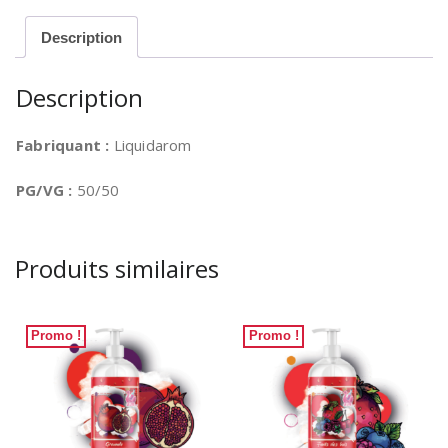
à
100ml
Description
Description
Fabriquant :
Liquidarom
PG/VG :
50/50
Produits similaires
Promo !
Promo !