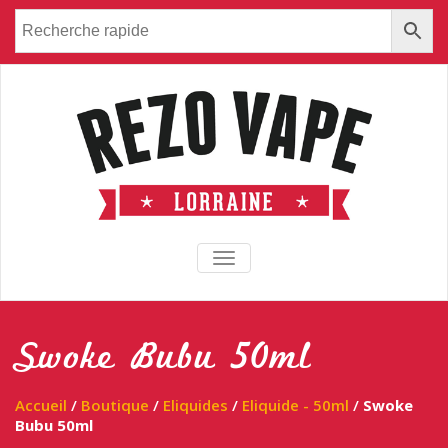
TOGGLE NAVIGATION
Swoke Bubu 50ml
Accueil
/
Boutique
/
Eliquides
/
Eliquide - 50ml
/
Swoke
Bubu 50ml