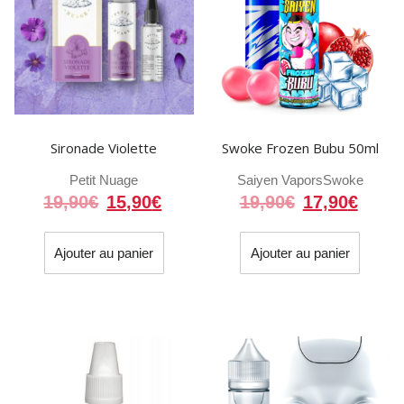
Sironade Violette
Swoke Frozen Bubu 50ml
Petit Nuage
Saiyen Vapors
Swoke
Le
Le
Le
Le
19,90
€
15,90
€
19,90
€
17,90
€
prix
prix
prix
prix
initial
actuel
initial
actue
Ajouter au panier
Ajouter au panier
était :
est :
était :
est :
19,90€.
15,90€.
19,90€.
17,90