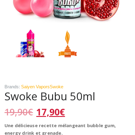
Brands:
Saiyen Vapors
Swoke
Swoke Bubu 50ml
Le
Le
19,90
€
17,90
€
prix
prix
initial
actuel
Une délicieuse recette mélangeant bubble gum,
était :
est :
energy drink et grenade.