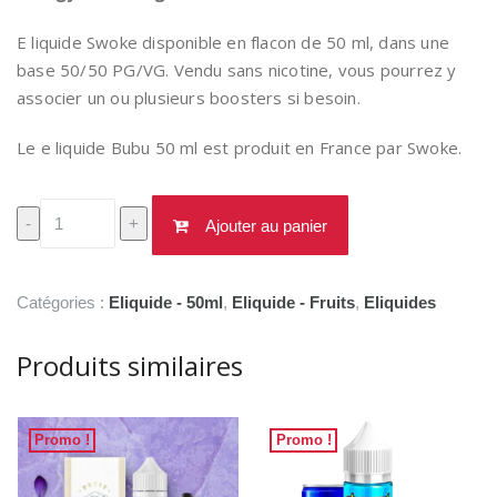
19,90€.
17,90€.
E liquide Swoke disponible en flacon de 50 ml, dans une
base 50/50 PG/VG. Vendu sans nicotine, vous pourrez y
associer un ou plusieurs boosters si besoin.
Le e liquide Bubu 50 ml est produit en France par Swoke.
quantité
-
+
Ajouter au panier
de
Swoke
Bubu
Catégories :
Eliquide - 50ml
,
Eliquide - Fruits
,
Eliquides
50ml
Produits similaires
Promo !
Promo !