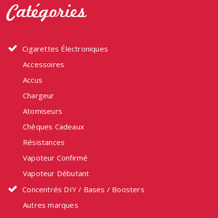
Catégories
être
choisies
sur
la
Cigarettes Électroniques
page
Accessoires
du
produit
Accus
Chargeur
Atomiseurs
Chèques Cadeaux
Résistances
Vapoteur Confirmé
Vapoteur Débutant
Concentrés DIY / Bases / Boosters
Autres marques