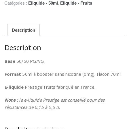
Sanguinello
Catégories :
Eliquide - 50ml
,
Eliquide - Fruits
Abricot
50ml
-
Prestige
Description
Fruits
Description
Base
50/50 PG/VG.
Format
50ml à booster sans nicotine (0mg). Flacon 70ml.
E-liquide
Prestige Fruits fabriqué en France.
Note :
le e-liquide Prestige est conseillé pour des
résistances de 0,15 à 0,5 ꭥ.