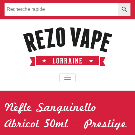
TOGGLE NAVIGATION
Nèfle Sanguinello
Abricot 50ml – Prestige