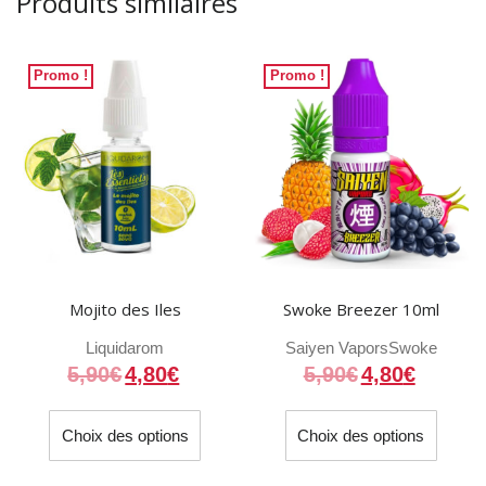
Produits similaires
Promo !
Promo !
Mojito des Iles
Swoke Breezer 10ml
Liquidarom
Saiyen Vapors
Swoke
5,90
€
4,80
€
5,90
€
4,80
€
Ce
Ce
Choix des options
Choix des options
produit
produit
a
a