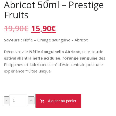
Abricot 50ml – Prestige
Fruits
Le
Le
19,90
€
15,90
€
prix
prix
initial
actuel
Saveurs :
Nèfle – Orange saunguine – Abricot
était :
est :
19,90€.
15,90€.
Découvrez le
Nèfle Sanguinello Abricot
, un e-liquide
estival alliant la
nèfle acidulée
,
l’orange sanguine
des
Philippines et
l’abricot
sucré d’Asie centrale pour une
expérience fruitée unique.
quantité
-
+
Ajouter au panier
de
Nèfle