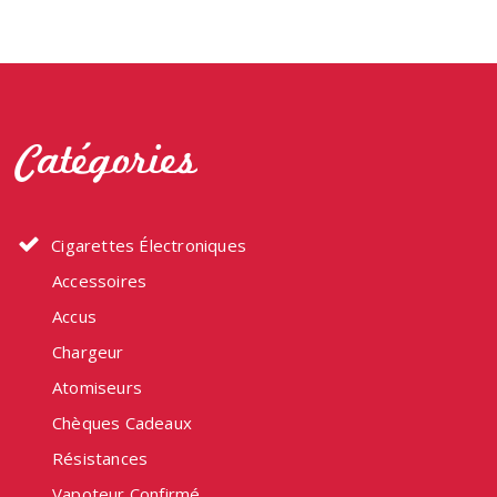
plusieurs
variations.
Les
options
peuvent
Catégories
être
choisies
sur
la
Cigarettes Électroniques
page
Accessoires
du
produit
Accus
Chargeur
Atomiseurs
Chèques Cadeaux
Résistances
Vapoteur Confirmé