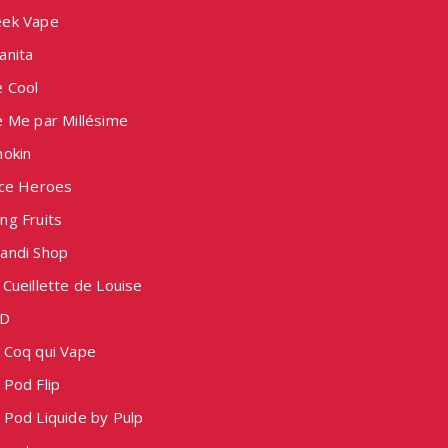
ek Vape
anita
e Cool
e Me par Millésime
nokin
ice Heroes
ng Fruits
andi Shop
Cueillette de Louise
D
 Coq qui Vape
 Pod Flip
 Pod Liquide by Pulp