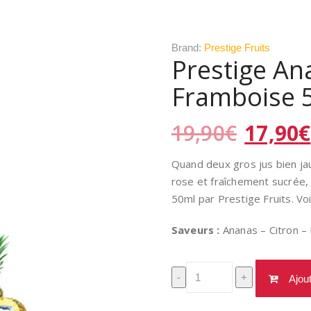
Brand:
Prestige Fruits
Prestige An
Framboise 
Le
19,90
€
17,90
€
prix
initial
Quand deux gros jus bien ja
était :
rose et fraîchement sucrée,
19,90€
50ml par Prestige Fruits. Voi
Saveurs :
Ananas – Citron –
quantité
-
+
Ajou
de
Prestige