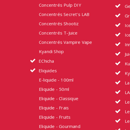
Concentrés Pulp DIY
Ge
Concentrés Secret's LAB
Gr
Concentrés Shootiz
Ic
Concentrés T-Juice
Ic
Concentrés Vampire Vape
In
Kyandi Shop
Ju
EChicha
Ku
Eliquides
Ky
E-liquide - 100ml
La 
Eliquide - 50ml
LA
Eliquide - Classique
Le
Eliquide - Frais
Le
Eliquide - Fruits
Le
Eliquide - Gourmand