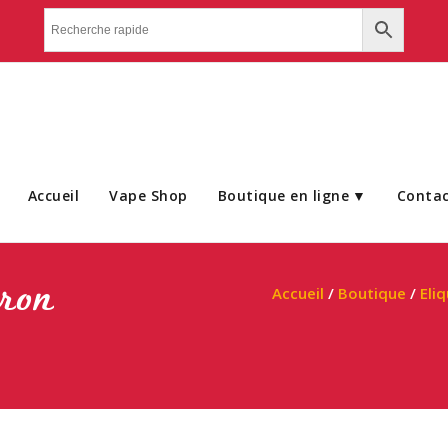
Accueil
Vape Shop
Boutique en ligne
Conta
tron
Accueil
/
Boutique
/
Eli