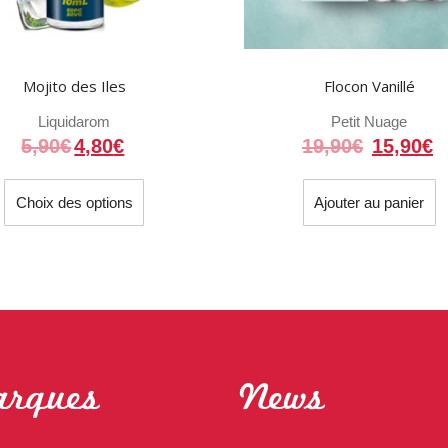
Mojito des Iles
Flocon Vanillé
Liquidarom
Petit Nuage
Le
L
5,90
€
4,80
€
19,90
€
15,90
€
prix
p
Ce
initial
a
Choix des options
Ajouter au panier
produit
était :
e
a
19,90€.
1
plusieurs
variations.
Les
options
peuvent
être
rques
News
choisies
sur