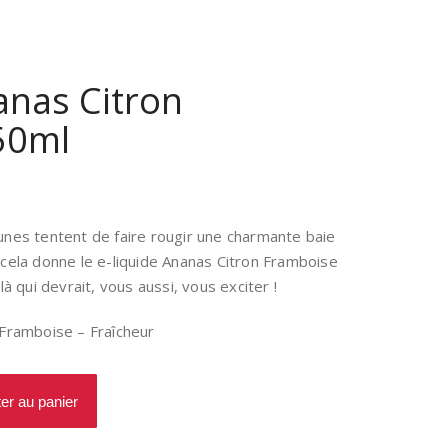
anas Citron
50ml
Le
prix
actuel
unes tentent de faire rougir une charmante baie
est :
 cela donne le e-liquide Ananas Citron Framboise
.
17,90€.
là qui devrait, vous aussi, vous exciter !
 Framboise – Fraîcheur
ter au panier