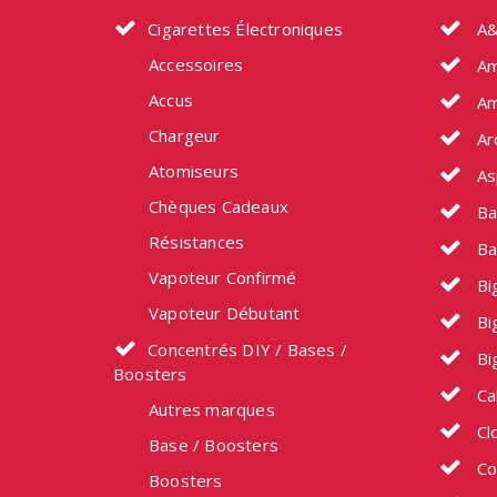
Cigarettes Électroniques
A&
Accessoires
Am
Accus
Am
Chargeur
Ar
Atomiseurs
As
Chèques Cadeaux
Ba
Résistances
Ba
Vapoteur Confirmé
Big
Vapoteur Débutant
Bi
Concentrés DIY / Bases /
Bi
Boosters
Ca
Autres marques
Cl
Base / Boosters
Co
Boosters