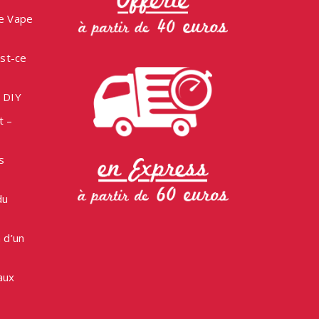
la
ne Vape
page
du
est-ce
produit
e DIY
t –
s
du
 d’un
aux