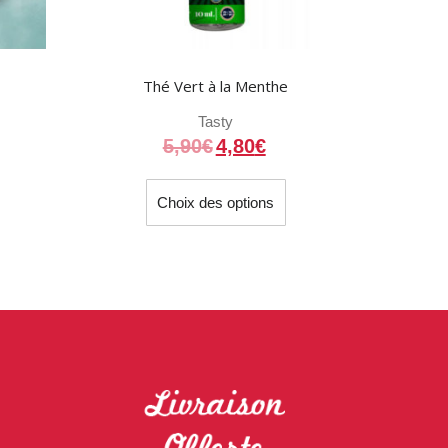
Thé Vert à la Menthe
Tasty
e
5,90
€
4,80
€
rix
Ce
ctuel
Choix des options
produit
st :
a
5,90€.
plusieurs
variations.
Les
options
peuvent
être
choisies
sur