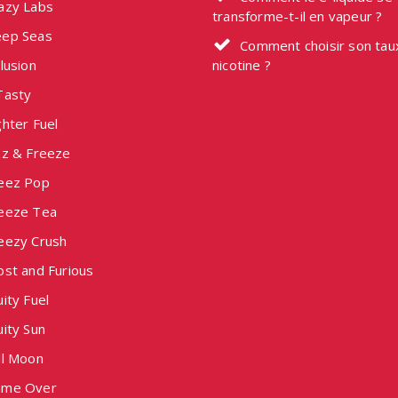
azy Labs
transforme-t-il en vapeur ?
ep Seas
Comment choisir son tau
lusion
nicotine ?
Tasty
hter Fuel
zz & Freeze
eez Pop
eeze Tea
eezy Crush
ost and Furious
ity Fuel
ity Sun
ll Moon
me Over