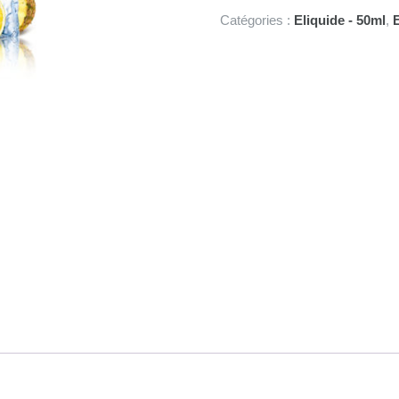
Ananas
Catégories :
Eliquide - 50ml
,
E
Citron
Framboise
50ml