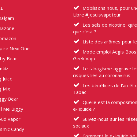
la
L
Mobilisons nous, pour u
page
Libre #jesuisvapoteur
du
algam
Les sels de nicotine, qu’
produit
azone
que c’est ?
omazon
Liste des arômes pour l
pire Nexi One
Mode emploi Aegis Boos
by Bear
Geek Vape
nkiz
Le tabagisme aggrave le
risques liés au coronavirus
 Juice
Les bénéfices de l’arrêt 
g Mix
Tabac
ggy Bear
Quelle est la composition
ll Me Biggy
e-liquide ?
oud Vapor
Suivez-nous sur les rése
sociaux
smic Candy
Comment le e-liquide se