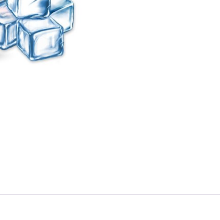
-
Ice
Cool
50ml