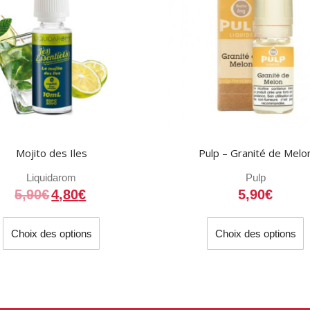
Mojito des Iles
Pulp – Granité de Melo
Liquidarom
Pulp
5,90
€
4,80
€
5,90
€
Ce
C
Choix des options
Choix des options
produit
p
a
a
plusieurs
p
variations.
v
Les
L