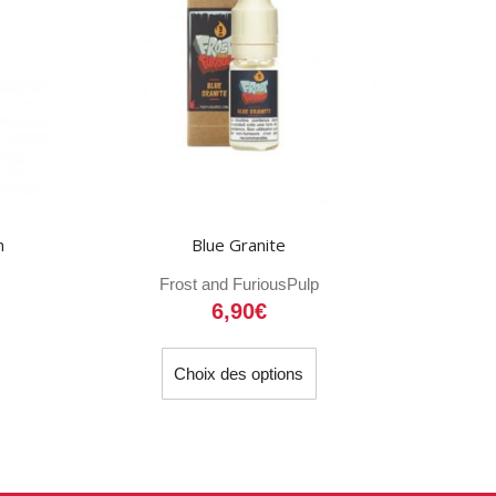
n
Blue Granite
Frost and Furious
Pulp
6,90
€
e
Ce
Choix des options
roduit
produit
a
lusieurs
plusieurs
ariations.
variations.
es
Les