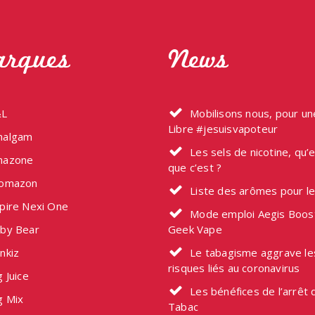
options
o
peuvent
p
être
ê
rques
News
choisies
c
sur
s
la
l
L
Mobilisons nous, pour u
page
p
Libre #jesuisvapoteur
du
d
algam
Les sels de nicotine, qu’
produit
p
azone
que c’est ?
omazon
Liste des arômes pour l
pire Nexi One
Mode emploi Aegis Boos
by Bear
Geek Vape
nkiz
Le tabagisme aggrave le
risques liés au coronavirus
 Juice
Les bénéfices de l’arrêt 
g Mix
Tabac