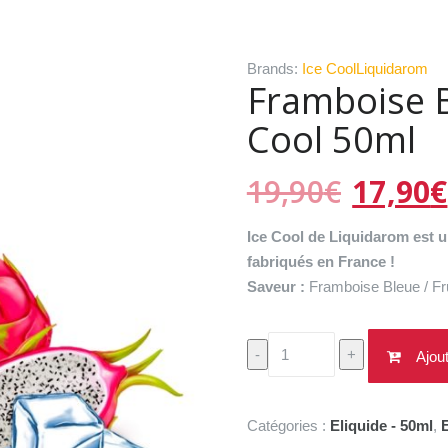
Brands:
Ice Cool
Liquidarom
Framboise B
Cool 50ml
Le
19,90
€
17,90
€
prix
initial
Ice Cool de Liquidarom est 
était :
fabriqués en France !
19,90€
Saveur :
Framboise Bleue / Fru
quantité
-
+
Ajou
de
Framboise
Bleue
Catégories :
Eliquide - 50ml
,
E
Pitaya