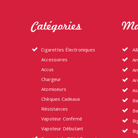
Catégories
Ma
Cigarettes Électroniques
A&
Accessoires
Am
Accus
Am
Chargeur
Ar
Atomiseurs
As
Chèques Cadeaux
Ba
Résistances
Ba
Vapoteur Confirmé
Big
Vapoteur Débutant
Bi