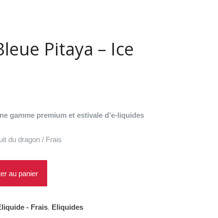
leue Pitaya – Ice
Le
prix
actuel
une gamme premium et estivale d’e-liquides
est :
.
17,90€.
it du dragon / Frais
ter au panier
liquide - Frais
,
Eliquides