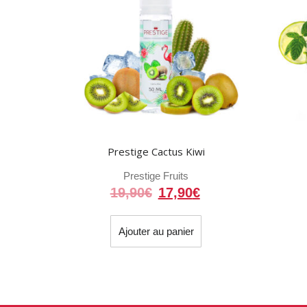
Prestige Cactus Kiwi
Prestige Fruits
Le
Le
19,90
€
17,90
€
prix
prix
initial
actuel
Ajouter au panier
était :
est :
19,90€.
17,90€.