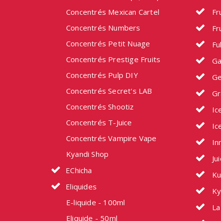
Concentrés Mexican Cartel
Fru
Concentrés Numbers
Fru
Concentrés Petit Nuage
Fu
Concentrés Prestige Fruits
Ga
Concentrés Pulp DIY
Ge
Concentrés Secret's LAB
Gr
Concentrés Shootiz
Ic
Concentrés T-Juice
Ic
Concentrés Vampire Vape
In
Kyandi Shop
Ju
EChicha
Ku
Eliquides
Ky
E-liquide - 100ml
La 
Eliquide - 50ml