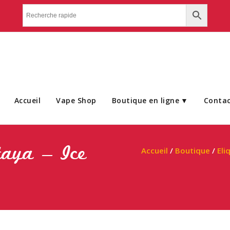
Accueil
Vape Shop
Boutique en ligne
Conta
taya – Ice
Accueil
/
Boutique
/
Eli