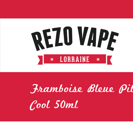
Framboise Bleue Pi
Cool 50ml