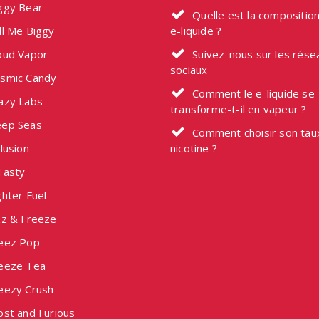
ggy Bear
Quelle est la composition
ll Me Biggy
e-liquide ?
oud Vapor
Suivez-nous sur les rése
sociaux
smic Candy
Comment le e-liquide se
azy Labs
transforme-t-il en vapeur ?
ep Seas
Comment choisir son tau
lusion
nicotine ?
Tasty
hter Fuel
zz & Freeze
eez Pop
eeze Tea
eezy Crush
ost and Furious