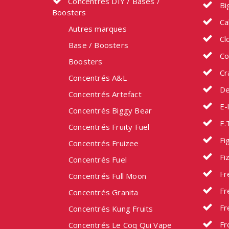
Concentrés DIY / Bases /
Bi
Boosters
Ca
Autres marques
Cl
Base / Boosters
Co
Boosters
Cr
Concentrés A&L
De
Concentrés Artefact
E-l
Concentrés Biggy Bear
E.
Concentrés Fruity Fuel
Fig
Concentrés Fruizee
Fi
Concentrés Fuel
Fr
Concentrés Full Moon
Fr
Concentrés Granita
Fr
Concentrés Kung Fruits
Fr
Concentrés Le Coq Qui Vape