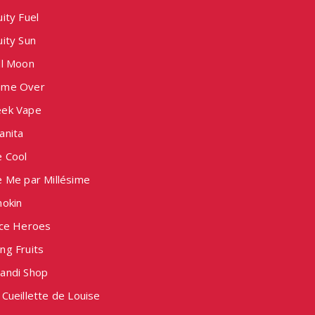
ity Fuel
ity Sun
ll Moon
me Over
ek Vape
anita
e Cool
e Me par Millésime
nokin
ice Heroes
ng Fruits
andi Shop
Cueillette de Louise