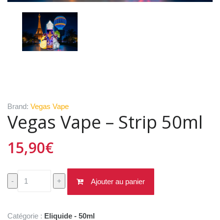
Brand:
Vegas Vape
Vegas Vape – Strip 50ml
15,90
€
quantité
-
+
Ajouter au panier
de
Vegas
Vape
Catégorie :
Eliquide - 50ml