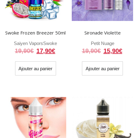
Swoke Frozen Breezer 50ml
Sironade Violette
Saiyen Vapors
Swoke
Petit Nuage
Le
Le
Le
Le
19,90
€
17,90
€
19,90
€
15,90
€
prix
prix
prix
prix
initial
actuel
initial
actue
Ajouter au panier
Ajouter au panier
était :
est :
était :
est :
19,90€.
17,90€.
19,90€.
15,90