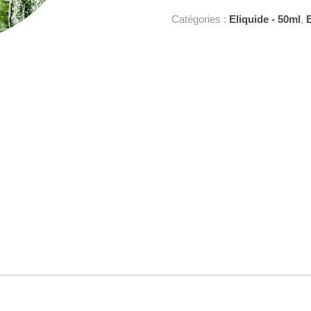
Green
Catégories :
Eliquide - 50ml
,
Bear
50ml
-
Menthe
Chloro