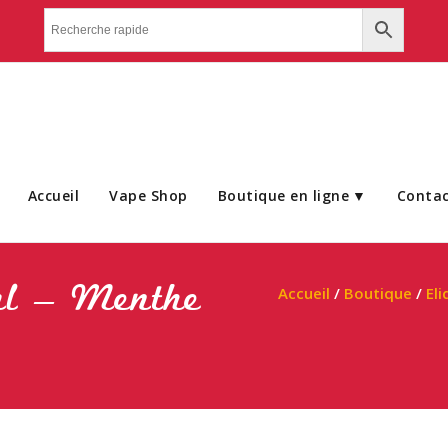
Accueil
Vape Shop
Boutique en ligne
Conta
ml – Menthe
Accueil
/
Boutique
/
Eli