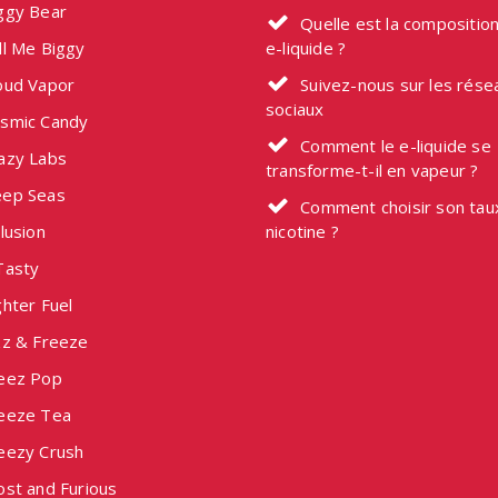
ggy Bear
Quelle est la composition
ll Me Biggy
e-liquide ?
oud Vapor
Suivez-nous sur les rése
sociaux
smic Candy
Comment le e-liquide se
azy Labs
transforme-t-il en vapeur ?
ep Seas
Comment choisir son tau
lusion
nicotine ?
Tasty
hter Fuel
zz & Freeze
eez Pop
eeze Tea
eezy Crush
ost and Furious