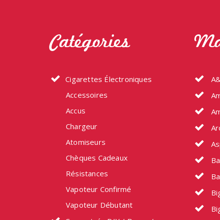
Catégories
Ma
Cigarettes Électroniques
A&
Accessoires
Am
Accus
Am
Chargeur
Ar
Atomiseurs
As
Chèques Cadeaux
Ba
Résistances
Ba
Vapoteur Confirmé
Big
Vapoteur Débutant
Bi