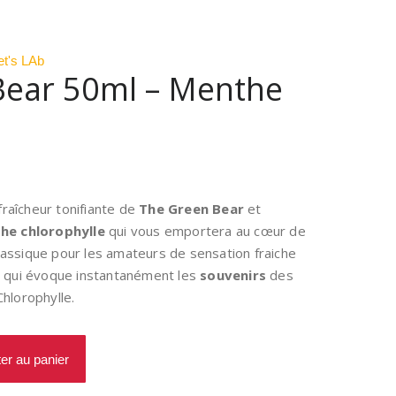
et's LAb
Bear 50ml – Menthe
Le
prix
actuel
fraîcheur tonifiante de
The Green Bear
et
est :
he chlorophylle
qui vous emportera au cœur de
.
12,60€.
classique pour les amateurs de sensation fraiche
ide qui évoque instantanément les
souvenirs
des
hlorophylle.
ter au panier