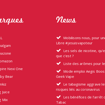
rques
News
L
Mobilisons nous, pour u
Libre #jesuisvapoteur
algam
Les sels de nicotine, qu’
azone
que c’est ?
omazon
Liste des arômes pour l
pire Nexi One
Mode emploi Aegis Boos
by Bear
Geek Vape
nkiz
Le tabagisme aggrave le
risques liés au coronavirus
 Juice
Les bénéfices de l’arrêt 
g Mix
Tabac