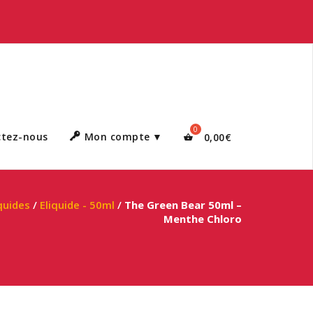
ctez-nous
Mon compte
0,00
€
quides
/
Eliquide - 50ml
/
The Green Bear 50ml –
Menthe Chloro