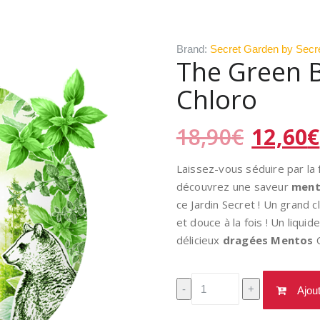
Brand:
Secret Garden by Secr
The Green 
Chloro
Le
18,90
€
12,60
€
prix
initial
Laissez-vous séduire par la 
était :
découvrez une saveur
ment
18,90€
ce Jardin Secret ! Un grand 
et douce à la fois ! Un liqu
délicieux
dragées Mentos
C
quantité
-
+
Ajou
de
The