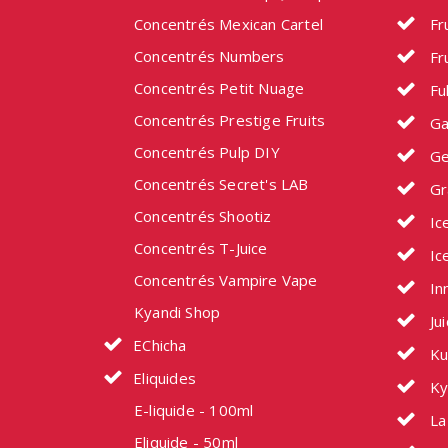
Concentrés Mexican Cartel
Fru
Concentrés Numbers
Fru
Concentrés Petit Nuage
Fu
Concentrés Prestige Fruits
Ga
Concentrés Pulp DIY
Ge
Concentrés Secret's LAB
Gr
Concentrés Shootiz
Ic
Concentrés T-Juice
Ic
Concentrés Vampire Vape
In
Kyandi Shop
Ju
EChicha
Ku
Eliquides
Ky
E-liquide - 100ml
La 
Eliquide - 50ml