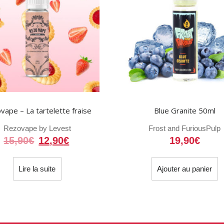
vape – La tartelette fraise
Blue Granite 50ml
Rezovape by Levest
Frost and Furious
Pulp
Le
Le
15,90
€
12,90
€
19,90
€
prix
prix
initial
actuel
Lire la suite
Ajouter au panier
était :
est :
15,90€.
12,90€.