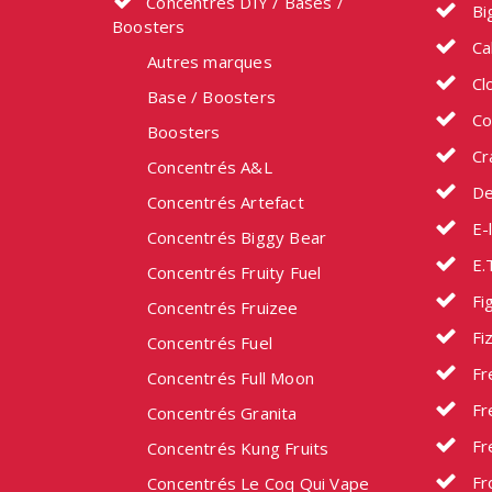
Concentrés DIY / Bases /
Bi
Boosters
Ca
Autres marques
Cl
Base / Boosters
Co
Boosters
Cr
Concentrés A&L
De
Concentrés Artefact
E-l
Concentrés Biggy Bear
E.
Concentrés Fruity Fuel
Fig
Concentrés Fruizee
Fi
Concentrés Fuel
Fr
Concentrés Full Moon
Fr
Concentrés Granita
Fr
Concentrés Kung Fruits
Fr
Concentrés Le Coq Qui Vape