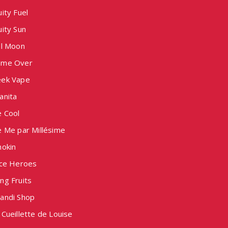
ity Fuel
ity Sun
ll Moon
me Over
ek Vape
anita
e Cool
e Me par Millésime
nokin
ice Heroes
ng Fruits
andi Shop
Cueillette de Louise