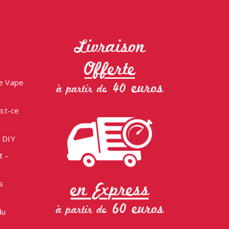
ne Vape
est-ce
e DIY
t –
s
du