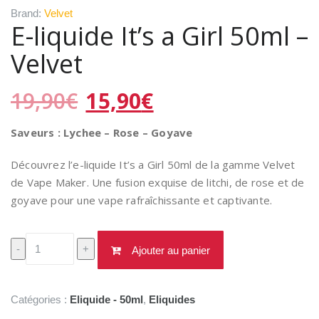
Brand:
Velvet
E-liquide It’s a Girl 50ml –
Velvet
Le
Le
19,90
€
15,90
€
prix
prix
initial
actuel
Saveurs : Lychee – Rose – Goyave
était :
est :
19,90€.
15,90€.
Découvrez l’e-liquide It’s a Girl 50ml de la gamme Velvet
de Vape Maker. Une fusion exquise de litchi, de rose et de
goyave pour une vape rafraîchissante et captivante.
quantité
-
+
Ajouter au panier
de
E-
liquide
Catégories :
Eliquide - 50ml
,
Eliquides
It's