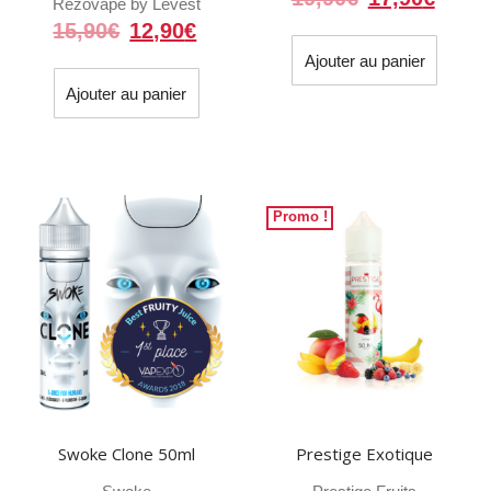
Rezovape by Levest
prix
prix
Le
Le
15,90
€
12,90
€
initial
actue
prix
prix
Ajouter au panier
était :
est :
initial
actuel
Ajouter au panier
19,90€.
17,90
était :
est :
15,90€.
12,90€.
Promo !
Swoke Clone 50ml
Prestige Exotique