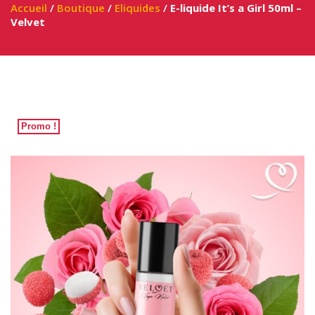
Accueil
/
Boutique
/
Eliquides
/
E-liquide It’s a Girl 50ml –
Velvet
Promo !