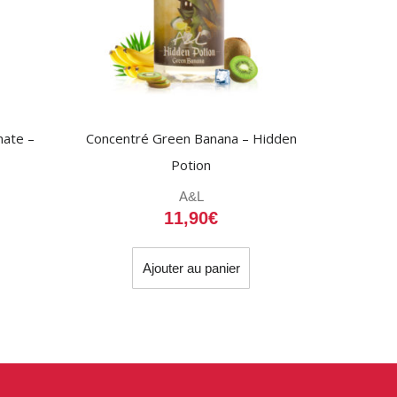
mate –
Concentré Green Banana – Hidden
Potion
A&L
11,90
€
Ajouter au panier