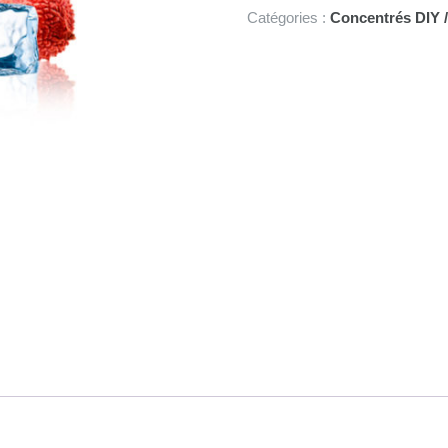
Reishi
Catégories :
Concentrés DIY /
10ml
Kung
Fruits