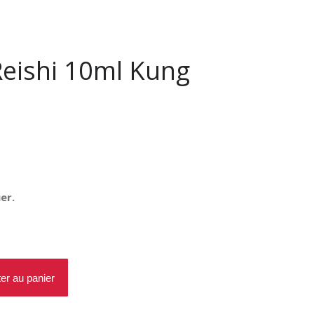
eishi 10ml Kung
er.
ter au panier