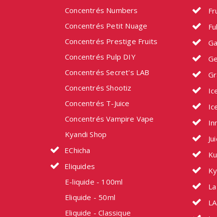
Concentrés Numbers
Fru
Concentrés Petit Nuage
Fu
Concentrés Prestige Fruits
Ga
Concentrés Pulp DIY
Ge
Concentrés Secret's LAB
Gr
Concentrés Shootiz
Ic
Concentrés T-Juice
Ic
Concentrés Vampire Vape
In
Kyandi Shop
Ju
EChicha
Ku
Eliquides
Ky
E-liquide - 100ml
La 
Eliquide - 50ml
LA
Eliquide - Classique