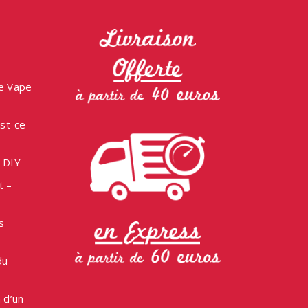
ne Vape
est-ce
e DIY
t –
s
du
 d’un