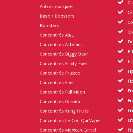
Ca
Autres marques
Cl
Base / Boosters
Co
Boosters
Cr
Concentrés A&L
De
Concentrés Artefact
E-l
Concentrés Biggy Bear
E.
Concentrés Fruity Fuel
Fig
Concentrés Fruizee
Fi
Concentrés Fuel
Fr
Concentrés Full Moon
Fr
Concentrés Granita
Fr
Concentrés Kung Fruits
Fr
Concentrés Le Coq Qui Vape
Concentrés Mexican Cartel
Fru