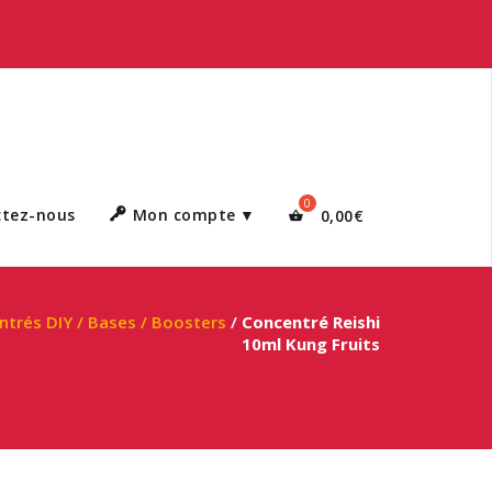
ctez-nous
Mon compte
0,00
€
trés DIY / Bases / Boosters
/
Concentré Reishi
10ml Kung Fruits