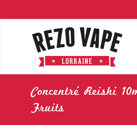
Concentré Reishi 1
Fruits