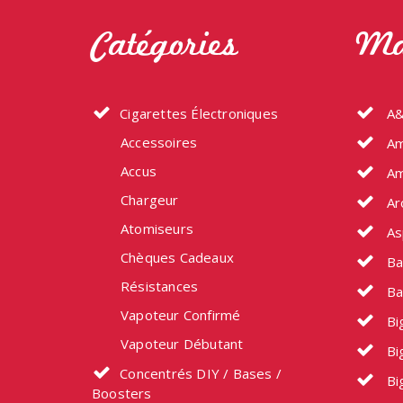
Catégories
Ma
Cigarettes Électroniques
A&
Accessoires
Am
Accus
Am
Chargeur
Ar
Atomiseurs
As
Chèques Cadeaux
Ba
Résistances
Ba
Vapoteur Confirmé
Big
Vapoteur Débutant
Bi
Concentrés DIY / Bases /
Bi
Boosters