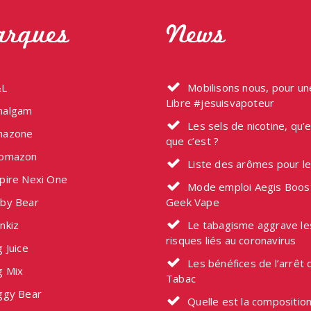
rques
News
L
Mobilisons nous, pour u
Libre #jesuisvapoteur
algam
Les sels de nicotine, qu’
azone
que c’est ?
omazon
Liste des arômes pour l
pire Nexi One
Mode emploi Aegis Boos
by Bear
Geek Vape
nkiz
Le tabagisme aggrave le
risques liés au coronavirus
 Juice
Les bénéfices de l’arrêt 
g Mix
Tabac
ggy Bear
Quelle est la composition