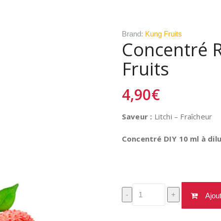
Brand:
Kung Fruits
Concentré R
Fruits
4,90
€
Saveur :
Litchi – Fraîcheur
Concentré DIY 10 ml à dilu
quantité
-
+
Ajou
de
Concentré