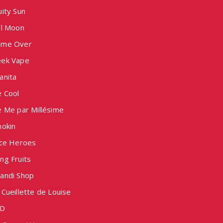
ity Sun
ll Moon
me Over
ek Vape
anita
e Cool
e Me par Millésime
nokin
ice Heroes
ng Fruits
andi Shop
Cueillette de Louise
D