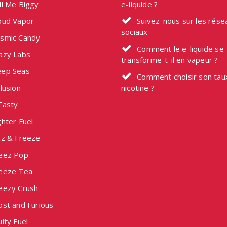
ll Me Biggy
e-liquide ?
oud Vapor
Suivez-nous sur les rése
sociaux
smic Candy
Comment le e-liquide se
azy Labs
transforme-t-il en vapeur ?
ep Seas
Comment choisir son tau
lusion
nicotine ?
Tasty
hter Fuel
zz & Freeze
eez Pop
eeze Tea
eezy Crush
ost and Furious
ity Fuel