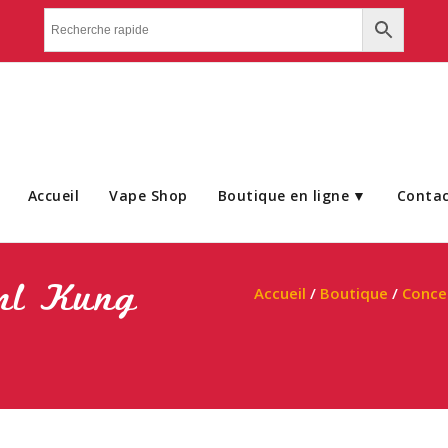
Accueil
Vape Shop
Boutique en ligne
Conta
0ml Kung
Accueil
/
Boutique
/
Concen