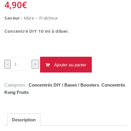
4,90
€
Saveur :
Mûre – Fraîcheur
Concentré DIY 10 ml à diluer.
quantité
-
+
Ajouter au panier
de
Concentré
Kuberi
Catégories :
Concentrés DIY / Bases / Boosters
,
Concentrés
10ml
Kung Fruits
Kung
Fruits
Description