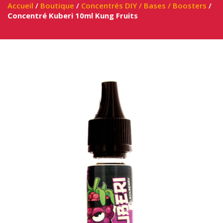
Accueil
/
Boutique
/
Concentrés DIY / Bases / Boosters
/
Concentré Kuberi 10ml Kung Fruits