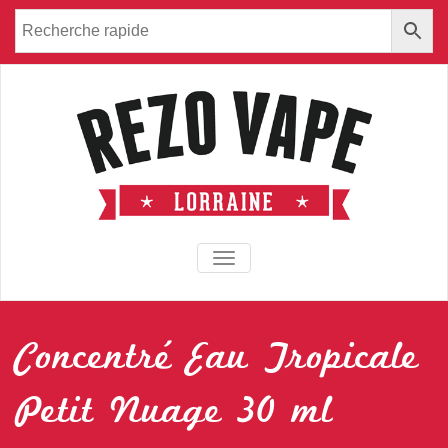
TOGGLE NAVIGATION
Concentré Eau Tropicale
Petit Nuage 30 ml