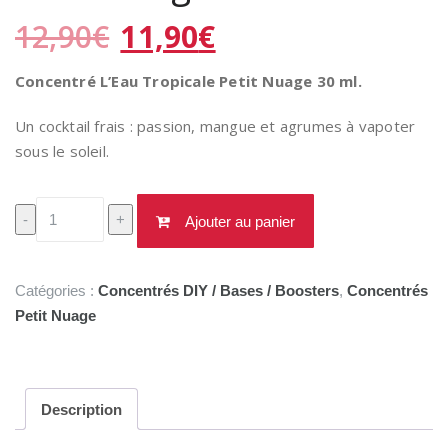
Le
Le
12,90
€
11,90
€
prix
prix
initial
actuel
Concentré L’Eau Tropicale Petit Nuage 30 ml.
était :
est :
12,90€.
11,90€.
Un cocktail frais : passion, mangue et agrumes à vapoter
sous le soleil.
quantité
-
+
Ajouter au panier
de
Concentré
Eau
Catégories :
Concentrés DIY / Bases / Boosters
,
Concentrés
Tropicale
Petit Nuage
Petit
Nuage
30
ml
Description