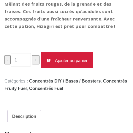
13,90€.
11,90€.
Mêlant des fruits rouges, de la grenade et des
fraises. Ces fruits aussi sucrés qu’acidulés sont
accompagnés d’une fraîcheur renversante. Avec
cette potion, Hizagiri est prêt pour combattre !
quantité
-
+
Ajouter au panier
de
Concentré
Hizagiri
Catégories :
Concentrés DIY / Bases / Boosters
,
Concentrés
30ml
Fruity Fuel
,
Concentrés Fuel
Description