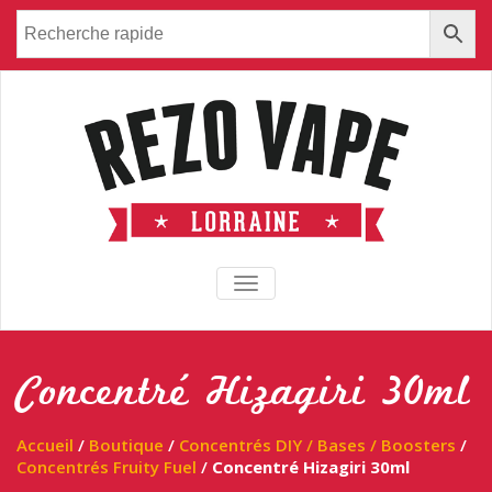
TOGGLE NAVIGATION
Concentré Hizagiri 30ml
Accueil
/
Boutique
/
Concentrés DIY / Bases / Boosters
/
Concentrés Fruity Fuel
/
Concentré Hizagiri 30ml