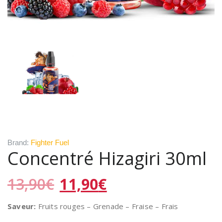
Brand:
Fighter Fuel
Concentré Hizagiri 30ml
Le
Le
13,90
€
11,90
€
prix
prix
initial
actuel
Saveur:
Fruits rouges – Grenade – Fraise – Frais
était :
est :