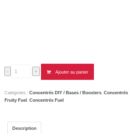
quantité
-
+
Ajouter au panier
de
Concentré
Barrako
Catégories :
Concentrés DIY / Bases / Boosters
,
Concentrés
30ml
Fruity Fuel
,
Concentrés Fuel
Description