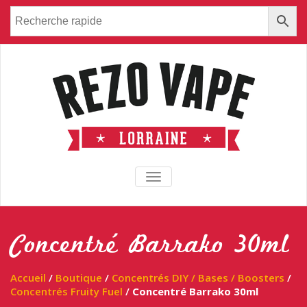
TOGGLE NAVIGATION
Concentré Barrako 30ml
Accueil
/
Boutique
/
Concentrés DIY / Bases / Boosters
/
Concentrés Fruity Fuel
/
Concentré Barrako 30ml