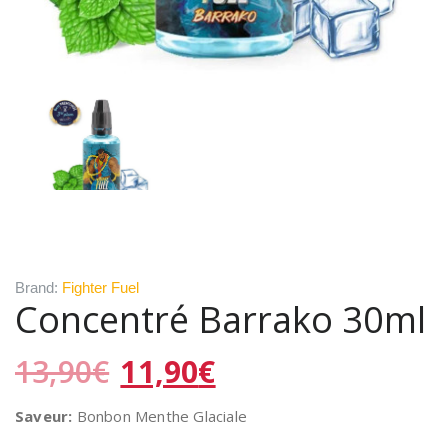
Brand:
Fighter Fuel
Concentré Barrako 30ml
Le
Le
13,90
€
11,90
€
prix
prix
initial
actuel
Saveur:
Bonbon Menthe Glaciale
était :
est :