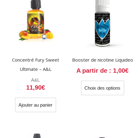
Concentré Fury Sweet
Booster de nicotine Liquideo
Ultimate – A&L
A partir de :
1,00
€
A&L
Ce
11,90
€
Choix des options
produit
a
plusieu
Ajouter au panier
variati
Les
option
peuven