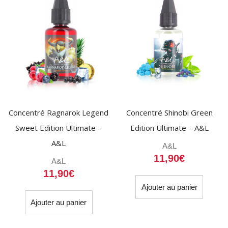
être
choisi
sur
la
page
du
produit
Concentré Ragnarok Legend
Concentré Shinobi Green
Sweet Edition Ultimate –
Edition Ultimate – A&L
A&L
A&L
11,90
€
A&L
11,90
€
Ajouter au panier
Ajouter au panier