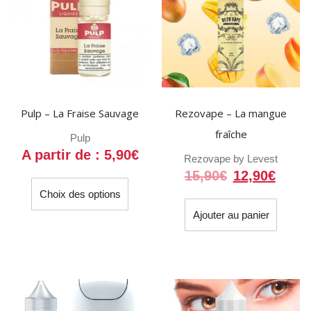
Pulp – La Fraise Sauvage
Rezovape – La mangue
fraîche
Pulp
A partir de :
5,90
€
Rezovape by Levest
Le
Le
15,90
€
12,90
€
Ce
prix
prix
Choix des options
produit
initial
actue
a
Ajouter au panier
était :
est :
plusieurs
15,90€.
12,90
variations.
Les
options
peuvent