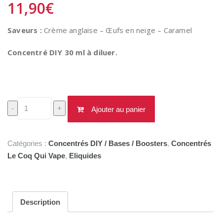
11,90
€
Saveurs :
Crème anglaise – Œufs en neige – Caramel
Concentré DIY 30 ml à diluer.
quantité
-
+
Ajouter au panier
de
Concentré
Île
Catégories :
Concentrés DIY / Bases / Boosters
,
Concentrés
Flottante
Le Coq Qui Vape
,
Eliquides
30ml
-
Le
Coq
Description
qui