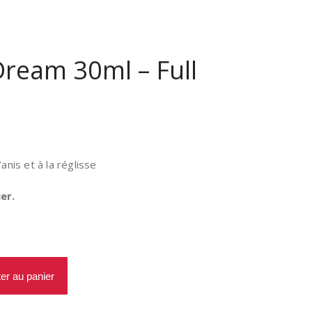
ream 30ml – Full
anis et à la réglisse
er.
ter au panier