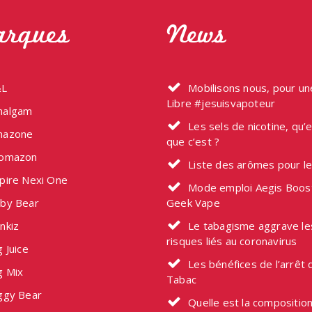
rques
News
L
Mobilisons nous, pour u
Libre #jesuisvapoteur
algam
Les sels de nicotine, qu’
azone
que c’est ?
omazon
Liste des arômes pour l
pire Nexi One
Mode emploi Aegis Boos
by Bear
Geek Vape
nkiz
Le tabagisme aggrave le
risques liés au coronavirus
 Juice
Les bénéfices de l’arrêt 
g Mix
Tabac
ggy Bear
Quelle est la composition