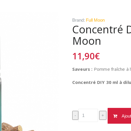
Brand:
Full Moon
Concentré D
Moon
11,90
€
Saveurs :
Pomme fraîche à l’
Concentré DIY 30 ml à dilu
quantité
-
+
Ajou
de
Concentré