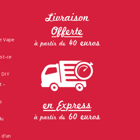
ne Vape
est-ce
e DIY
t –
s
du
 d’un