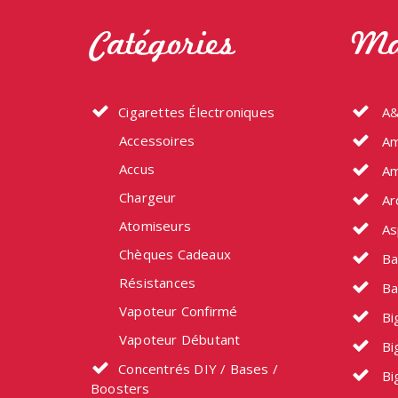
Catégories
Ma
Cigarettes Électroniques
A&
Accessoires
Am
Accus
Am
Chargeur
Ar
Atomiseurs
As
Chèques Cadeaux
Ba
Résistances
Ba
Vapoteur Confirmé
Big
Vapoteur Débutant
Bi
Concentrés DIY / Bases /
Bi
Boosters