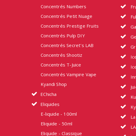
Concentrés Numbers
Fru
Concentrés Petit Nuage
Fu
Concentrés Prestige Fruits
Ga
Concentrés Pulp DIY
Ge
Concentrés Secret's LAB
Gr
Concentrés Shootiz
Ic
Concentrés T-Juice
Ic
Concentrés Vampire Vape
In
Kyandi Shop
Ju
EChicha
Ku
Eliquides
Ky
E-liquide - 100ml
La 
Eliquide - 50ml
LA
Eliquide - Classique