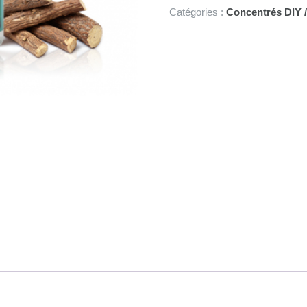
Dream
Catégories :
Concentrés DIY /
30ml
-
Full
Moon