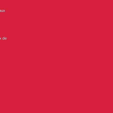
aux
x de