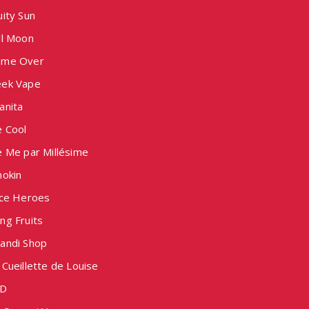
ity Sun
ll Moon
me Over
ek Vape
anita
e Cool
e Me par Millésime
nokin
ice Heroes
ng Fruits
andi Shop
Cueillette de Louise
D