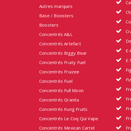
Ca
Autres marques
Cl
Base / Boosters
Co
Boosters
Cr
Concentrés A&L
De
Concentrés Artefact
E-l
Concentrés Biggy Bear
E.
Concentrés Fruity Fuel
Fig
Concentrés Fruizee
Fi
Concentrés Fuel
Fr
Concentrés Full Moon
Fr
Concentrés Granita
Fr
Concentrés Kung Fruits
Fr
Concentrés Le Coq Qui Vape
Concentrés Mexican Cartel
Fru