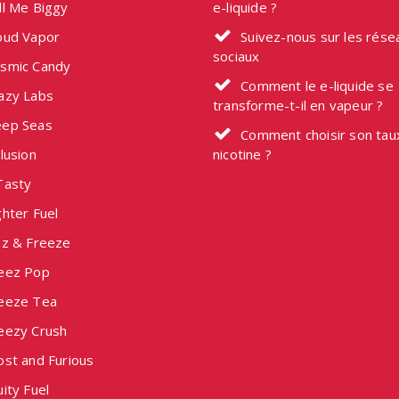
ll Me Biggy
e-liquide ?
oud Vapor
Suivez-nous sur les rése
sociaux
smic Candy
Comment le e-liquide se
azy Labs
transforme-t-il en vapeur ?
ep Seas
Comment choisir son tau
lusion
nicotine ?
Tasty
hter Fuel
zz & Freeze
eez Pop
eeze Tea
eezy Crush
ost and Furious
ity Fuel