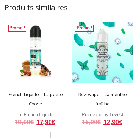
Produits similaires
Promo !
Promo !
French Liquide – La petite
Rezovape – La menthe
Chose
fraîche
Le French Liquide
Rezovape by Levest
Le
Le
Le
Le
19,90
€
17,90
€
15,90
€
12,90
€
prix
prix
prix
prix
initial
actuel
initial
actue