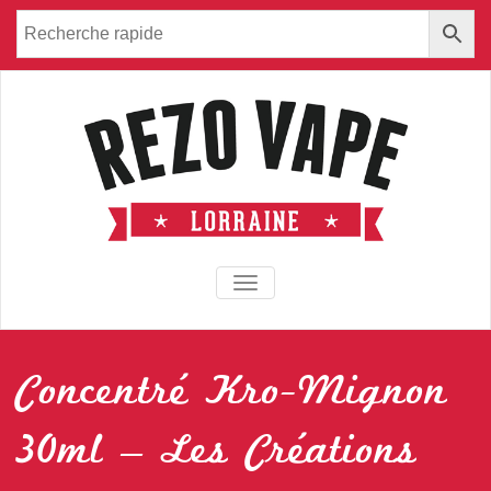
TOGGLE NAVIGATION
Concentré Kro-Mignon
30ml – Les Créations