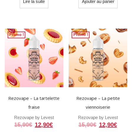
Lire la suite
Ajouter au panier
était :
est :
était :
est :
19,90€.
17,90€.
15,90€.
12,90
Promo !
Promo !
Rezovape – La tartelette
Rezovape – La petite
fraise
viennoiserie
Rezovape by Levest
Rezovape by Levest
Le
Le
Le
Le
15,90
€
12,90
€
15,90
€
12,90
€
prix
prix
prix
prix