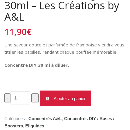
30ml – Les Créations by
A&L
11,90
€
Une saveur douce et parfumée de framboise viendra vous
titiller les papilles, rendant chaque bouffée mémorable !
Concentré DIY 30 ml à diluer.
quantité
-
+
Ajouter au panier
de
Concentré
Kro-
Catégories :
Concentrés A&L
,
Concentrés DIY / Bases /
Mignon
Boosters
,
Eliquides