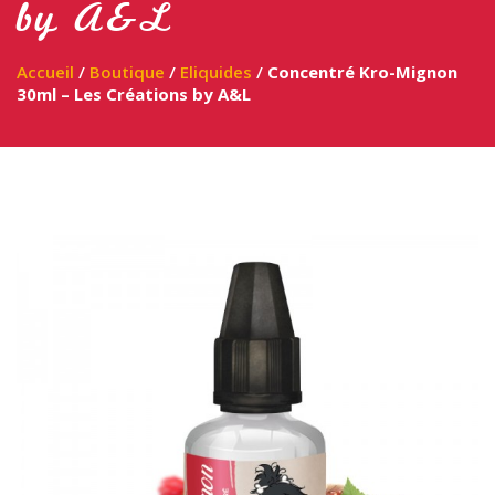
by A&L
Accueil
/
Boutique
/
Eliquides
/
Concentré Kro-Mignon
30ml – Les Créations by A&L