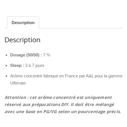
30ml
-
Les
Créations
Description
by
A&L
Description
Dosage (50/50) :
7 %
Steep :
3 à 7 jours
Arôme concentré fabriqué en France par A&L pour la gamme
Ultimate.
Attention : cet arôme concentré est uniquement
réservé aux préparations DIY. Il doit être mélangé
avec une base en PG/VG selon un pourcentage précis.