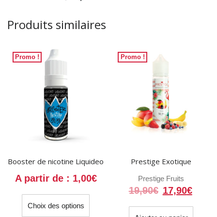
nicotine
Liquideo
Produits similaires
Promo !
Promo !
Booster de nicotine Liquideo
Prestige Exotique
A partir de :
1,00
€
Prestige Fruits
Le
Le
19,90
€
17,90
€
Ce
prix
prix
Choix des options
produit
initial
actue