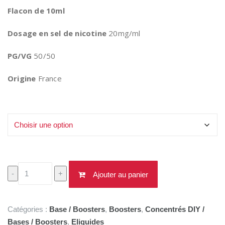
Flacon de 10ml
Dosage en sel de nicotine
20mg/ml
PG/VG
50/50
Origine
France
Quantité
quantité
-
+
Ajouter au panier
de
Booster
Sel
Catégories :
Base / Boosters
,
Boosters
,
Concentrés DIY /
de
Bases / Boosters
,
Eliquides