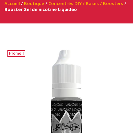
Accueil
/
Boutique
/
Concentrés DIY / Bases / Boosters
/
Booster Sel de nicotine Liquideo
Promo !