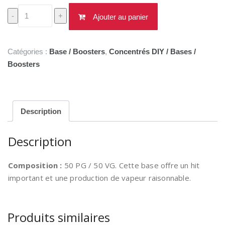
quantité
-
+
Ajouter au panier
de
Base
e-
Catégories :
Base / Boosters
,
Concentrés DIY / Bases /
liquide
Boosters
DIY
50/50
Supervape
0.5/1
Description
litre
Description
Composition :
50 PG / 50 VG. Cette base offre un hit
important et une production de vapeur raisonnable.
Produits similaires