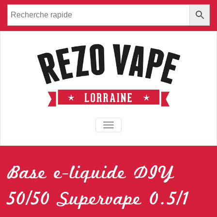
TOGGLE NAVIGATION
Base e-liquide DIY
50/50 Supervape 0.5/1