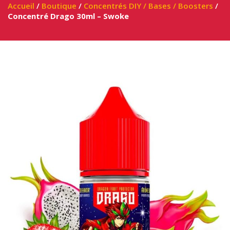
Accueil
/
Boutique
/
Concentrés DIY / Bases / Boosters
/
Concentré Drago 30ml – Swoke