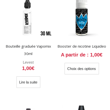
Bouteille graduée Vapomix
Booster de nicotine Liquideo
30ml
A partir de :
1,00
€
Levest
Ce
1,00
€
Choix des options
produit
a
plusieu
Lire la suite
variati
Les
option
peuven