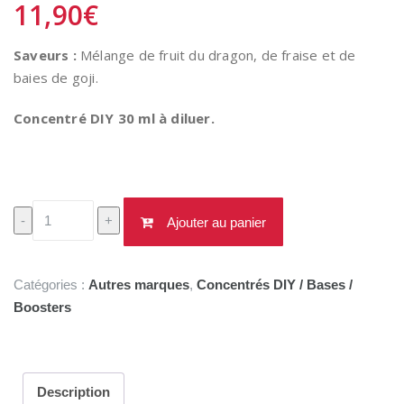
11,90
€
Saveurs :
Mélange de fruit du dragon, de fraise et de
baies de goji.
Concentré DIY 30 ml à diluer.
quantité
-
+
Ajouter au panier
de
Concentré
Drago
Catégories :
Autres marques
,
Concentrés DIY / Bases /
30ml
Boosters
-
Swoke
Description