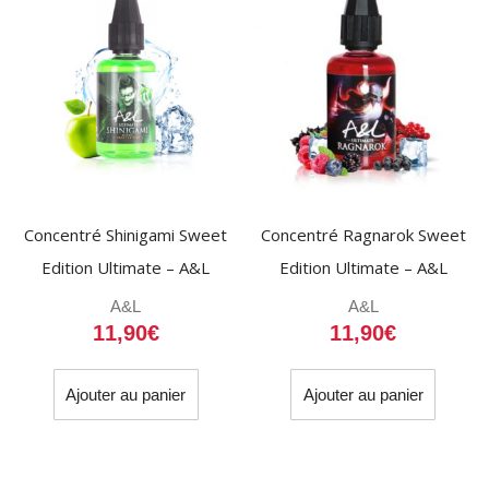
être
choisi
sur
la
page
du
produit
Concentré Shinigami Sweet
Concentré Ragnarok Sweet
Edition Ultimate – A&L
Edition Ultimate – A&L
A&L
A&L
11,90
€
11,90
€
Ajouter au panier
Ajouter au panier