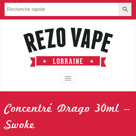
TOGGLE NAVIGATION
Concentré Drago 30ml –
Swoke